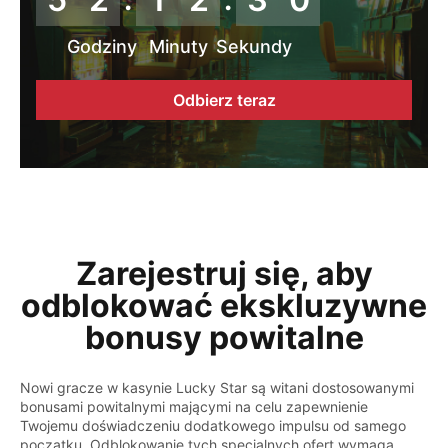
:
:
Godziny
Minuty
Sekundy
Odbierz teraz
Zarejestruj się, aby
odblokować ekskluzywne
bonusy powitalne
Nowi gracze w kasynie Lucky Star są witani dostosowanymi
bonusami powitalnymi mającymi na celu zapewnienie
Twojemu doświadczeniu dodatkowego impulsu od samego
początku. Odblokowanie tych specjalnych ofert wymaga