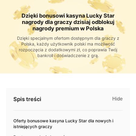
Dzięki bonusowi kasyna Lucky Star
nagrody dla graczy dzisiaj odblokuj
nagrody premium w Polska
Dzięki specjalnym ofertom dostępnym dla graczy z
Polska, każdy użytkownik polski ma możliwość
rozpoczęcia z dodatkowymi zł, co poprawia Twój
bankroll i doświadczenie z grą.
Spis treści
Hide
Oferty bonusowe kasyna Lucky Star dla nowych i
istniejących graczy