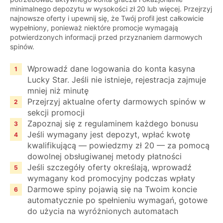
minimalnego depozytu w wysokości zł 20 lub więcej. Przejrzyj
najnowsze oferty i upewnij się, że Twój profil jest całkowicie
wypełniony, ponieważ niektóre promocje wymagają
potwierdzonych informacji przed przyznaniem darmowych
spinów.
Wprowadź dane logowania do konta kasyna
Lucky Star. Jeśli nie istnieje, rejestracja zajmuje
mniej niż minutę
Przejrzyj aktualne oferty darmowych spinów w
sekcji promocji
Zapoznaj się z regulaminem każdego bonusu
Jeśli wymagany jest depozyt, wpłać kwotę
kwalifikującą — powiedzmy zł 20 — za pomocą
dowolnej obsługiwanej metody płatności
Jeśli szczegóły oferty określają, wprowadź
wymagany kod promocyjny podczas wpłaty
Darmowe spiny pojawią się na Twoim koncie
automatycznie po spełnieniu wymagań, gotowe
do użycia na wyróżnionych automatach