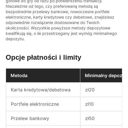
gotowe do gry od razu po potwierdzeniu transakcji.
Niezależnie od tego, czy preferowaną metodą są
bezpośrednie przelewy bankowe, nowoczesne portfele
elektroniczne, karty kredytowe czy debetowe, znajdziesz
odpowiednie rozwiązanie dostosowane do Twoich
okoliczności. Wszystkie powyższe metody depozytowe
kwalifikują się, o ile przestrzegany jest wymóg minimalnego
depozytu.
Opcje płatności i limity
Metoda
Minimalny depozyt
Karta kredytowa/debetowa
zł20
Portfele elektroniczne
zł10
Przelew bankowy
zł50