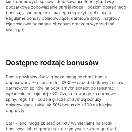
się z darmowych spinów i dopasowania depozytu. Twoje
początkowe zobowiązanie określi rodzaj i poziom dostępnego
bonusu; jasne progi minimalnego depozytu definiują to.
Regularne bonusy doładowujące, darmowe spiny i nagrody
lojalnościowe pomagają obecnym graczom wyprzedzać
swoją grę.
Dostępne rodzaje bonusów
Bonus powitalny: Nowi gracze mogą odebrać bonus
dopasowany — czasem do zł200 — oraz dodatkowy zestaw
darmowych spinów na popularnych slotach po rejestracji i
wpłaceniu co najmniej zł20. Często towarzyszą darmowe
spiny, regularni, oddani gracze otrzymują bonusy
doładowujące, takie jak 50% bonus do zł100 na kolejne
depozyty.
Stali klienci mogą zbierać punkty wymienialne na środki
bonusowe lub nagrody oraz otrzymywać zwroty gotówki,