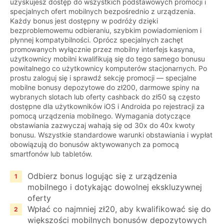
uzyskujesz dostęp do wszystkich podstawowych promocji i
specjalnych ofert mobilnych bezpośrednio z urządzenia.
Każdy bonus jest dostępny w podróży dzięki
bezproblemowemu odbieraniu, szybkim powiadomieniom i
płynnej kompatybilności. Oprócz specjalnych zachęt
promowanych wyłącznie przez mobilny interfejs kasyna,
użytkownicy mobilni kwalifikują się do tego samego bonusu
powitalnego co użytkownicy komputerów stacjonarnych. Po
prostu zaloguj się i sprawdź sekcję promocji — specjalne
mobilne bonusy depozytowe do zł200, darmowe spiny na
wybranych slotach lub oferty cashback do zł50 są często
dostępne dla użytkowników iOS i Androida po rejestracji za
pomocą urządzenia mobilnego. Wymagania dotyczące
obstawiania zazwyczaj wahają się od 30x do 40x kwoty
bonusu. Wszystkie standardowe warunki obstawiania i wypłat
obowiązują do bonusów aktywowanych za pomocą
smartfonów lub tabletów.
Odbierz bonus logując się z urządzenia
mobilnego i dotykając dowolnej ekskluzywnej
oferty
Wpłać co najmniej zł20, aby kwalifikować się do
większości mobilnych bonusów depozytowych