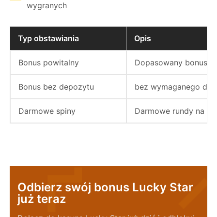
wygranych
Typ obstawiania
Opis
Bonus powitalny
Dopasowany bonus po
Bonus bez depozytu
bez wymaganego dep
Darmowe spiny
Darmowe rundy na slo
Odbierz swój bonus Lucky Star
już teraz