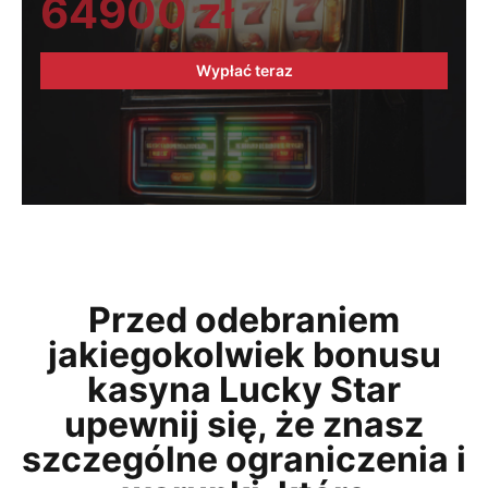
64900 zł
Wypłać teraz
Przed odebraniem
jakiegokolwiek bonusu
kasyna Lucky Star
upewnij się, że znasz
szczególne ograniczenia i