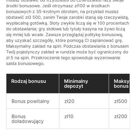
środki bonusowe. Jeśli otrzymasz zł100 w środkach
bonusowych z 35-krotnym obrotem, na przykład musisz
obstawić zł3 500, zanim Twoje zarobki staną się rzeczywistą,
wypłacalną gotówką. Sloty zwykle liczą się w 100 procentach
do obstawiania; gry stołowe lub tytuły kasyna na żywo liczą
się mniej lub wcale. Zawsze przeglądaj politykę bonusową,
aby uzyskać szczegóły, które pomogą Ci zaplanować grę.
Maksymalny zakład na spin: Podczas obstawiania z bonusem
Twój pojedynczy zakład w rundzie może być ograniczony do
zł 5 na spin. Przekroczenie tego spowoduje wyzerowanie
salda bonusowego.
Rodzaj bonusu
Minimalny
Maksyma
depozyt
bonus
Bonus powitalny
zł20
zł500
Bonus
zł10
zł200
doładowujący