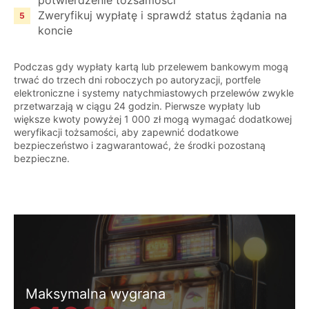
Zweryfikuj wypłatę i sprawdź status żądania na
koncie
Podczas gdy wypłaty kartą lub przelewem bankowym mogą
trwać do trzech dni roboczych po autoryzacji, portfele
elektroniczne i systemy natychmiastowych przelewów zwykle
przetwarzają w ciągu 24 godzin. Pierwsze wypłaty lub
większe kwoty powyżej 1 000 zł mogą wymagać dodatkowej
weryfikacji tożsamości, aby zapewnić dodatkowe
bezpieczeństwo i zagwarantować, że środki pozostaną
bezpieczne.
Maksymalna wygrana