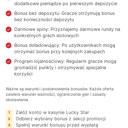
dodatkowe pieniądze po pierwszym depozycie
Bonus bez depozytu: Gracze otrzymują bonus
bez konieczności depozytu
Darmowe spiny: Przyznajemy darmowe rundy na
konkretnych grach slotowych
Bonus doładowujący: Po użytkownikach mogą
otrzymać bonus przy kolejnych zakupach
Program lojalnościowy: Regularni gracze mogą
gromadzić punkty i otrzymywać specjalne
korzyści
Ważne są warunki i postanowienia bonusów. Każda oferta
zawiera warunki ważności, ograniczenia gier i zasady
obstawiania.
Załóż konto w kasynie Lucky Star
Odbierz wybrany bonus z sekcji promocji
Spełnij warunki bonusu przed wypłatą