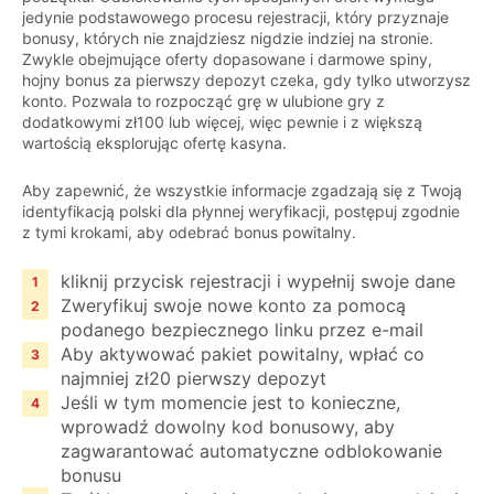
jedynie podstawowego procesu rejestracji, który przyznaje
bonusy, których nie znajdziesz nigdzie indziej na stronie.
Zwykle obejmujące oferty dopasowane i darmowe spiny,
hojny bonus za pierwszy depozyt czeka, gdy tylko utworzysz
konto. Pozwala to rozpocząć grę w ulubione gry z
dodatkowymi zł100 lub więcej, więc pewnie i z większą
wartością eksplorując ofertę kasyna.
Aby zapewnić, że wszystkie informacje zgadzają się z Twoją
identyfikacją polski dla płynnej weryfikacji, postępuj zgodnie
z tymi krokami, aby odebrać bonus powitalny.
kliknij przycisk rejestracji i wypełnij swoje dane
Zweryfikuj swoje nowe konto za pomocą
podanego bezpiecznego linku przez e-mail
Aby aktywować pakiet powitalny, wpłać co
najmniej zł20 pierwszy depozyt
Jeśli w tym momencie jest to konieczne,
wprowadź dowolny kod bonusowy, aby
zagwarantować automatyczne odblokowanie
bonusu