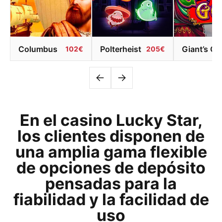
Columbus
Polterheist
Giant’s Go
102€
205€
En el casino Lucky Star,
los clientes disponen de
una amplia gama flexible
de opciones de depósito
pensadas para la
fiabilidad y la facilidad de
uso