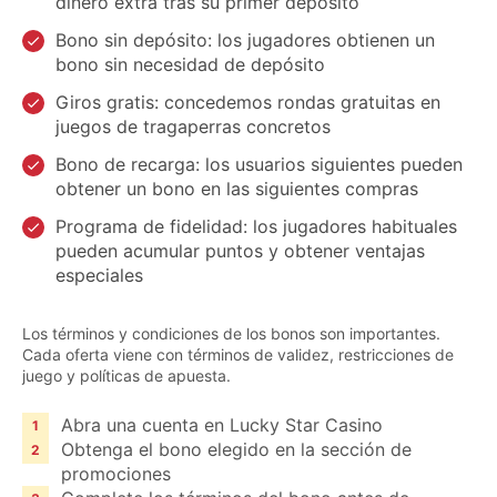
dinero extra tras su primer depósito
Bono sin depósito: los jugadores obtienen un
bono sin necesidad de depósito
Giros gratis: concedemos rondas gratuitas en
juegos de tragaperras concretos
Bono de recarga: los usuarios siguientes pueden
obtener un bono en las siguientes compras
Programa de fidelidad: los jugadores habituales
pueden acumular puntos y obtener ventajas
especiales
Los términos y condiciones de los bonos son importantes.
Cada oferta viene con términos de validez, restricciones de
juego y políticas de apuesta.
Abra una cuenta en Lucky Star Casino
Obtenga el bono elegido en la sección de
promociones