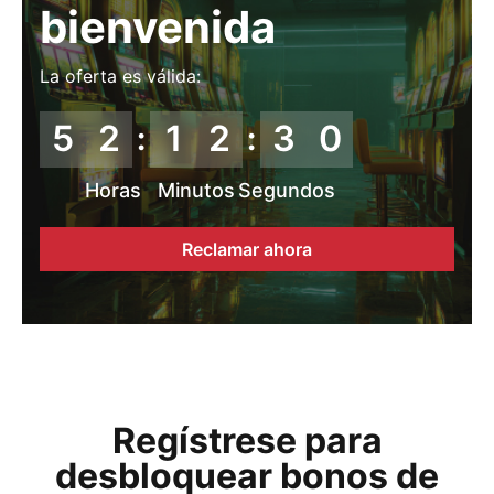
bienvenida
La oferta es válida:
5
2
1
2
2
8
:
:
Horas
Minutos
Segundos
Reclamar ahora
Regístrese para
desbloquear bonos de