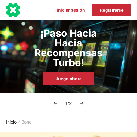
Iniciar sesión
Registrarse
¡Paso Hacia
Hacia
Recompensas
Turbo!
Juega ahora
1/2
Inicio
Bono