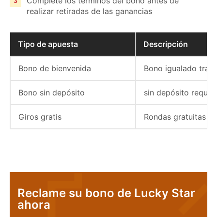
Complete los términos del bono antes de
realizar retiradas de las ganancias
Tipo de apuesta
Descripción
Bono de bienvenida
Bono igualado tras 
Bono sin depósito
sin depósito requer
Giros gratis
Rondas gratuitas en
Reclame su bono de Lucky Star
ahora