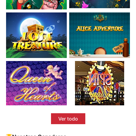
Ver todo