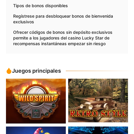
Tipos de bonos disponibles
Regístrese para desbloquear bonos de bienvenida
exclusivos
Ofrecer códigos de bonos sin depósito exclusivos
permite a los jugadores del casino Lucky Star de
recompensas instantáneas empezar sin riesgo
Reclamar giros gratis en el casino Lucky Star es fácil
y rápido gracias a su sistema
Juegos principales
En el casino Lucky Star, los clientes disponen de una
amplia gama flexible de opciones de depósito
pensadas para la fiabilidad y la facilidad de uso
Opciones de pago y límites
Una experiencia positiva en el casino depende de un
proceso de retirada fluido y de una velocidad de
cobro rápida
Antes de reclamar cualquier bono del casino Lucky
Star, asegúrese de conocer las restricciones y