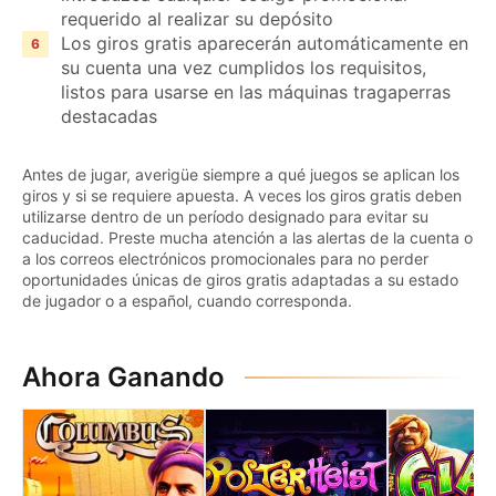
requerido al realizar su depósito
Los giros gratis aparecerán automáticamente en
su cuenta una vez cumplidos los requisitos,
listos para usarse en las máquinas tragaperras
destacadas
Antes de jugar, averigüe siempre a qué juegos se aplican los
giros y si se requiere apuesta. A veces los giros gratis deben
utilizarse dentro de un período designado para evitar su
caducidad. Preste mucha atención a las alertas de la cuenta o
a los correos electrónicos promocionales para no perder
oportunidades únicas de giros gratis adaptadas a su estado
de jugador o a español, cuando corresponda.
Ahora Ganando