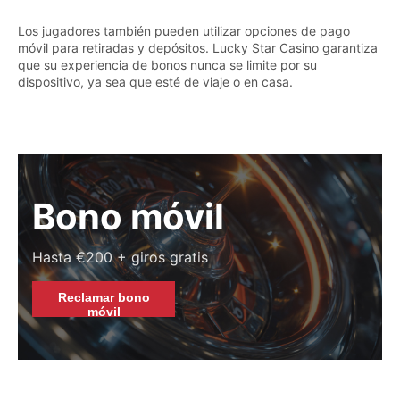
Los jugadores también pueden utilizar opciones de pago
móvil para retiradas y depósitos. Lucky Star Casino garantiza
que su experiencia de bonos nunca se limite por su
dispositivo, ya sea que esté de viaje o en casa.
Bono móvil
Hasta €200 + giros gratis
Reclamar bono
móvil