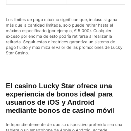
Los límites de pago máximo significan que, incluso si gana
más que la cantidad limitada, solo puede retirar hasta el
máximo especificado (por ejemplo, € 5.000). Cualquier
exceso por encima de esto podría retirarse al realizar la
retirada. Seguir estas directrices garantiza un sistema de
pago fluido y maximiza el valor de las promociones de Lucky
Star Casino.
El casino Lucky Star ofrece una
experiencia de bonos ideal para
usuarios de iOS y Android
mediante bonos de casino móvil
Independientemente de que su dispositivo preferido sea una
tableta o un smartphone de Apple o Android, accede