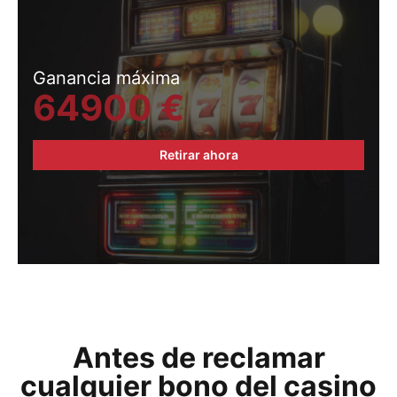
Ganancia máxima
64900 €
Retirar ahora
Antes de reclamar
cualquier bono del casino