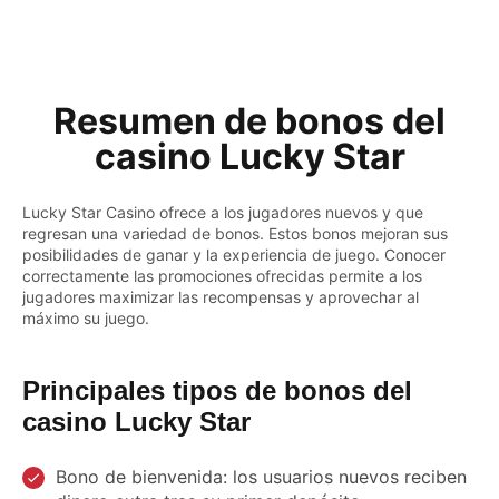
Resumen de bonos del
casino Lucky Star
Lucky Star Casino ofrece a los jugadores nuevos y que
regresan una variedad de bonos. Estos bonos mejoran sus
posibilidades de ganar y la experiencia de juego. Conocer
correctamente las promociones ofrecidas permite a los
jugadores maximizar las recompensas y aprovechar al
máximo su juego.
Principales tipos de bonos del
casino Lucky Star
Bono de bienvenida: los usuarios nuevos reciben