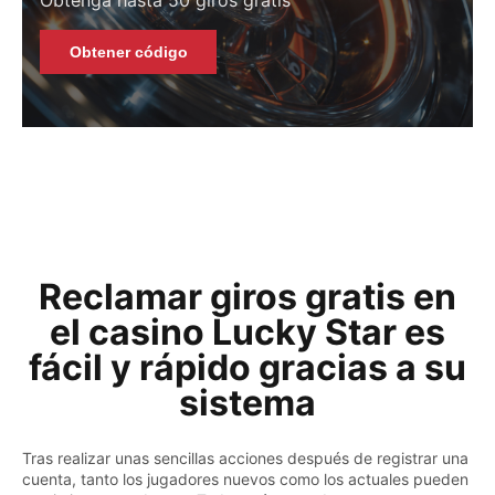
Obtener código
Reclamar giros gratis en
el casino Lucky Star es
fácil y rápido gracias a su
sistema
Tras realizar unas sencillas acciones después de registrar una
cuenta, tanto los jugadores nuevos como los actuales pueden