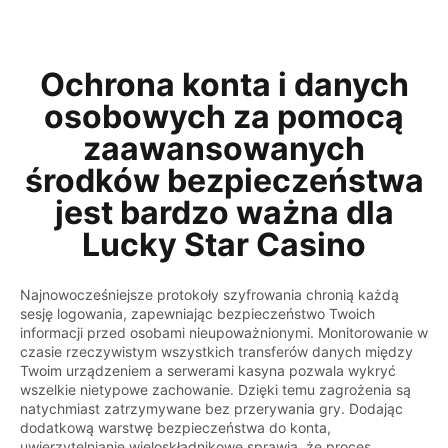
Ochrona konta i danych
osobowych za pomocą
zaawansowanych
środków bezpieczeństwa
jest bardzo ważna dla
Lucky Star Casino
Najnowocześniejsze protokoły szyfrowania chronią każdą
sesję logowania, zapewniając bezpieczeństwo Twoich
informacji przed osobami nieupoważnionymi. Monitorowanie w
czasie rzeczywistym wszystkich transferów danych między
Twoim urządzeniem a serwerami kasyna pozwala wykryć
wszelkie nietypowe zachowanie. Dzięki temu zagrożenia są
natychmiast zatrzymywane bez przerywania gry. Dodając
dodatkową warstwę bezpieczeństwa do konta,
uwierzytelnianie wieloskładnikowe sprawia, że proces