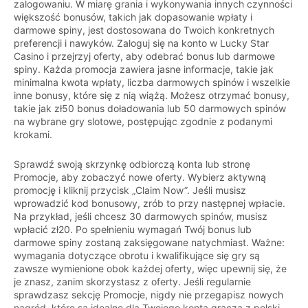
zalogowaniu. W miarę grania i wykonywania innych czynności
większość bonusów, takich jak dopasowanie wpłaty i
darmowe spiny, jest dostosowana do Twoich konkretnych
preferencji i nawyków. Zaloguj się na konto w Lucky Star
Casino i przejrzyj oferty, aby odebrać bonus lub darmowe
spiny. Każda promocja zawiera jasne informacje, takie jak
minimalna kwota wpłaty, liczba darmowych spinów i wszelkie
inne bonusy, które się z nią wiążą. Możesz otrzymać bonusy,
takie jak zł50 bonus doładowania lub 50 darmowych spinów
na wybrane gry slotowe, postępując zgodnie z podanymi
krokami.
Sprawdź swoją skrzynkę odbiorczą konta lub stronę
Promocje, aby zobaczyć nowe oferty. Wybierz aktywną
promocję i kliknij przycisk „Claim Now”. Jeśli musisz
wprowadzić kod bonusowy, zrób to przy następnej wpłacie.
Na przykład, jeśli chcesz 30 darmowych spinów, musisz
wpłacić zł20. Po spełnieniu wymagań Twój bonus lub
darmowe spiny zostaną zaksięgowane natychmiast. Ważne:
wymagania dotyczące obrotu i kwalifikujące się gry są
zawsze wymienione obok każdej oferty, więc upewnij się, że
je znasz, zanim skorzystasz z oferty. Jeśli regularnie
sprawdzasz sekcję Promocje, nigdy nie przegapisz nowych
nagród, które są idealne dla Twojego konta gracza z polski.