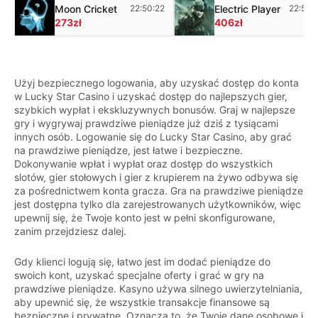
Moon Cricket
22:50:22
Electric Player
22:50:
273zł
406zł
Użyj bezpiecznego logowania, aby uzyskać dostęp do konta
w Lucky Star Casino i uzyskać dostęp do najlepszych gier,
szybkich wypłat i ekskluzywnych bonusów. Graj w najlepsze
gry i wygrywaj prawdziwe pieniądze już dziś z tysiącami
innych osób. Logowanie się do Lucky Star Casino, aby grać
na prawdziwe pieniądze, jest łatwe i bezpieczne.
Dokonywanie wpłat i wypłat oraz dostęp do wszystkich
slotów, gier stołowych i gier z krupierem na żywo odbywa się
za pośrednictwem konta gracza. Gra na prawdziwe pieniądze
jest dostępna tylko dla zarejestrowanych użytkowników, więc
upewnij się, że Twoje konto jest w pełni skonfigurowane,
zanim przejdziesz dalej.
Gdy klienci logują się, łatwo jest im dodać pieniądze do
swoich kont, uzyskać specjalne oferty i grać w gry na
prawdziwe pieniądze. Kasyno używa silnego uwierzytelniania,
aby upewnić się, że wszystkie transakcje finansowe są
bezpieczne i prywatne. Oznacza to, że Twoje dane osobowe i