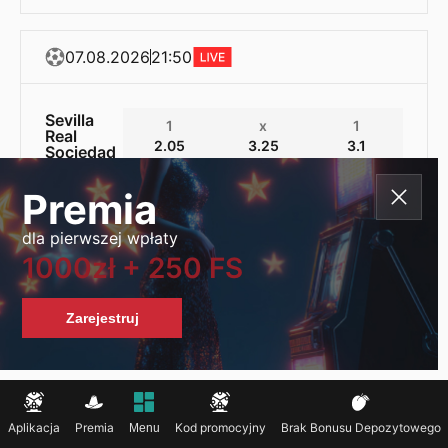
07.08.2026
21:50
Sevilla
1
x
1
Real
2.05
3.25
3.1
Sociedad
Premia
07.08.2026
21:20
dla pierwszej wpłaty
1000zł + 250 FS
New Orleans
1
x
1
Pelicans
Detroit
Zarejestruj
1.9
3.1
2.1
Pistons
07.08.2026
21:40
Aplikacja
Premia
Kod promocyjny
Brak Bonusu Depozytowego
Menu