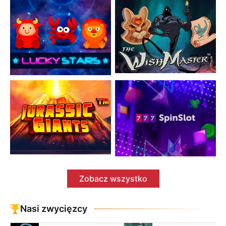
Zobacz wszystko
Nasi zwycięzcy