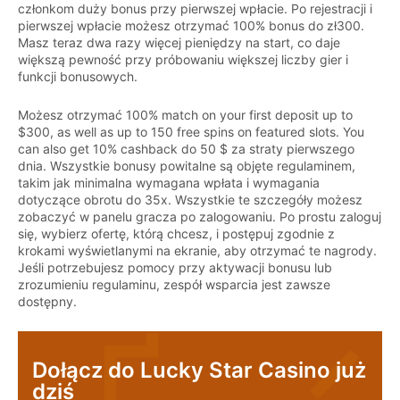
członkom duży bonus przy pierwszej wpłacie. Po rejestracji i
pierwszej wpłacie możesz otrzymać 100% bonus do zł300.
Masz teraz dwa razy więcej pieniędzy na start, co daje
większą pewność przy próbowaniu większej liczby gier i
funkcji bonusowych.
Możesz otrzymać 100% match on your first deposit up to
$300, as well as up to 150 free spins on featured slots. You
can also get 10% cashback do 50 $ za straty pierwszego
dnia. Wszystkie bonusy powitalne są objęte regulaminem,
takim jak minimalna wymagana wpłata i wymagania
dotyczące obrotu do 35x. Wszystkie te szczegóły możesz
zobaczyć w panelu gracza po zalogowaniu. Po prostu zaloguj
się, wybierz ofertę, którą chcesz, i postępuj zgodnie z
krokami wyświetlanymi na ekranie, aby otrzymać te nagrody.
Jeśli potrzebujesz pomocy przy aktywacji bonusu lub
zrozumieniu regulaminu, zespół wsparcia jest zawsze
dostępny.
Dołącz do Lucky Star Casino już
dziś