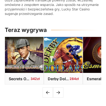
duże zaplanowane transakcje powinny zostać wcześniej
omówione z zespołem wsparcia. Jako sposób na utrzymanie
przyjemności i bezpieczeństwa gry, Lucky Star Casino
sugeruje przestrzeganie zasad.
Teraz wygrywa
Secrets Of London
Derby Dollars
Esmeralda
342zł
284zł