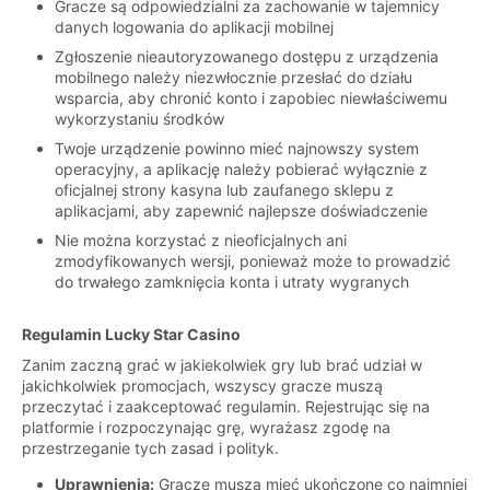
Gracze są odpowiedzialni za zachowanie w tajemnicy
danych logowania do aplikacji mobilnej
Zgłoszenie nieautoryzowanego dostępu z urządzenia
mobilnego należy niezwłocznie przesłać do działu
wsparcia, aby chronić konto i zapobiec niewłaściwemu
wykorzystaniu środków
Twoje urządzenie powinno mieć najnowszy system
operacyjny, a aplikację należy pobierać wyłącznie z
oficjalnej strony kasyna lub zaufanego sklepu z
aplikacjami, aby zapewnić najlepsze doświadczenie
Nie można korzystać z nieoficjalnych ani
zmodyfikowanych wersji, ponieważ może to prowadzić
do trwałego zamknięcia konta i utraty wygranych
Regulamin Lucky Star Casino
Zanim zaczną grać w jakiekolwiek gry lub brać udział w
jakichkolwiek promocjach, wszyscy gracze muszą
przeczytać i zaakceptować regulamin. Rejestrując się na
platformie i rozpoczynając grę, wyrażasz zgodę na
przestrzeganie tych zasad i polityk.
Uprawnienia:
Gracze muszą mieć ukończone co najmniej