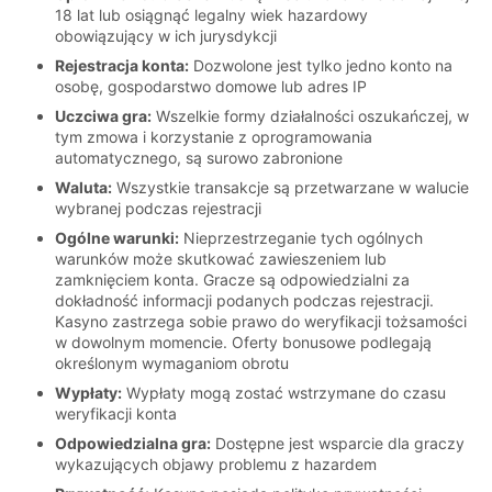
18 lat lub osiągnąć legalny wiek hazardowy
obowiązujący w ich jurysdykcji
Rejestracja konta:
Dozwolone jest tylko jedno konto na
osobę, gospodarstwo domowe lub adres IP
Uczciwa gra:
Wszelkie formy działalności oszukańczej, w
tym zmowa i korzystanie z oprogramowania
automatycznego, są surowo zabronione
Waluta:
Wszystkie transakcje są przetwarzane w walucie
wybranej podczas rejestracji
Ogólne warunki:
Nieprzestrzeganie tych ogólnych
warunków może skutkować zawieszeniem lub
zamknięciem konta. Gracze są odpowiedzialni za
dokładność informacji podanych podczas rejestracji.
Kasyno zastrzega sobie prawo do weryfikacji tożsamości
w dowolnym momencie. Oferty bonusowe podlegają
określonym wymaganiom obrotu
Wypłaty:
Wypłaty mogą zostać wstrzymane do czasu
weryfikacji konta
Odpowiedzialna gra:
Dostępne jest wsparcie dla graczy
wykazujących objawy problemu z hazardem