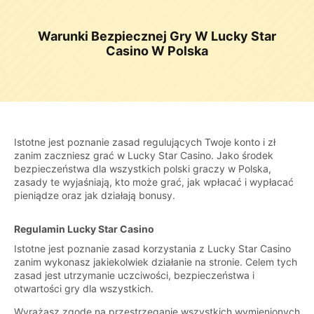
Warunki Bezpiecznej Gry W Lucky Star
Casino W Polska
Istotne jest poznanie zasad regulujących Twoje konto i zł
zanim zaczniesz grać w Lucky Star Casino. Jako środek
bezpieczeństwa dla wszystkich polski graczy w Polska,
zasady te wyjaśniają, kto może grać, jak wpłacać i wypłacać
pieniądze oraz jak działają bonusy.
Regulamin Lucky Star Casino
Istotne jest poznanie zasad korzystania z Lucky Star Casino
zanim wykonasz jakiekolwiek działanie na stronie. Celem tych
zasad jest utrzymanie uczciwości, bezpieczeństwa i
otwartości gry dla wszystkich.
Wyrażasz zgodę na przestrzeganie wszystkich wymienionych