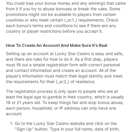
You could lose your bonus money and any winnings that came
from it if you try to abuse bonuses or break the rules. Some
promotions might not be available to players from certain
countries or who meet certain (_sc1_) requirements. Check
each bonus's terms and conditions to see if there are any
country or player restrictions before you accept it.
How To Create An Account And Make Sure It's Real
Setting up an account at Lucky Star Casino is easy and safe,
and there are rules for how to do it. As a first step, players
must fill out a simple registration form with correct personal
and contact information and create an account. All of the
player's information must match their legal identity and meet
the requirements for their (_sc2_) of residence.
The registration process is only open to people who are at
least the legal age to gamble in their country, which is usually
18 or 21 years old. To keep things fair and stop bonus abuse,
each person, household, or IP address can only have one
account.
Go to the Lucky Star Casino website and click on the
"Sign Up" button. Type in your full name, date of birth,