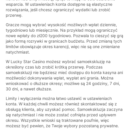
wsparcia. W ustawieniach konta dostępne są elastyczne
rozwiązania, jeśli chcesz ograniczyć wydatki lub zrobić
przerwę.
Gracze mogą wybrać wysokość możliwych wpłat dziennie,
tygodniowo lub miesięcznie. Na przykład mogą ograniczyć
nowe wpłaty do zł200 tygodniowo. Pozwala to cieszyć się grą
jako formą rozrywki w granicach budżetu. Przed zmianą tych
limitów obowiązuje okres karencji, więc nie są one zmieniane
natychmiast.
W Lucky Star Casino możesz wybrać samoekskluzję na
określony czas lub zrobić krótką przerwę. Podczas
samoekskluzji nie będziesz mieć dostępu do konta kasyna ani
możliwości dokonywania wpłat, wypłat ani grania. Można
wnioskować o dłuższe okresy; możliwe są 24 godziny, 7 dni,
30 dni, a nawet dłuższe.
Limity i wyłączenia można łatwo ustawić w ustawieniach
konta. W każdej chwili możesz również skontaktować się z
obsługą klienta, aby uzyskać pomoc. Samoekskluzja zaczyna
się natychmiast i nie może zostać cofnięta przed upływem
okresu. Wszystkie wnioski są traktowane poufnie, więc
możesz być pewien, że Twoje wybory pozostaną prywatne.