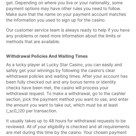
get. Depending on where you live or your nationality, some
payment options may have other rules you need to follow.
Make sure that the name on your payment account matches
the information you used to sign up for the casino.
Our customer service team is always ready to help if you have
any problems or need more information about the limits or
methods that are available.
Withdrawal Policies And Waiting Times
As a lucky player at Lucky Star Casino, you can easily and
safely get your winnings by following the casino's clear
withdrawal policies and waiting times. After your account has
been fully checked out and any bonus terms or identity
checks have been met, the casino will process your
withdrawal request. To make a withdrawal, go to the cashier
section, pick the payment method you want to use, and enter
the amount you want to take out, which must be at least
(_sc0_)20 per transaction.
It usually takes up to 48 hours for withdrawal requests to be
reviewed. All of your eligibility is checked and all requirements
are met during this time by the casino. Your chosen payment