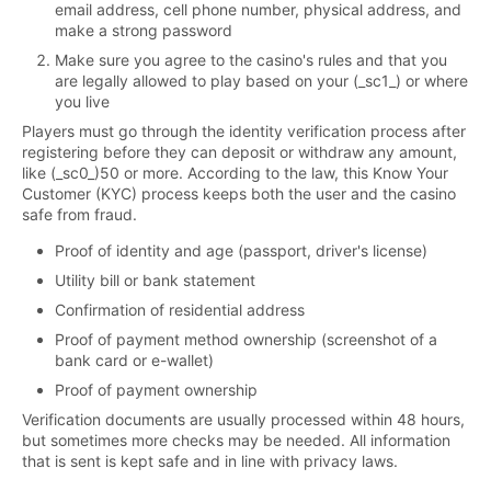
email address, cell phone number, physical address, and
make a strong password
Make sure you agree to the casino's rules and that you
are legally allowed to play based on your (_sc1_) or where
you live
Players must go through the identity verification process after
registering before they can deposit or withdraw any amount,
like (_sc0_)50 or more. According to the law, this Know Your
Customer (KYC) process keeps both the user and the casino
safe from fraud.
Proof of identity and age (passport, driver's license)
Utility bill or bank statement
Confirmation of residential address
Proof of payment method ownership (screenshot of a
bank card or e-wallet)
Proof of payment ownership
Verification documents are usually processed within 48 hours,
but sometimes more checks may be needed. All information
that is sent is kept safe and in line with privacy laws.