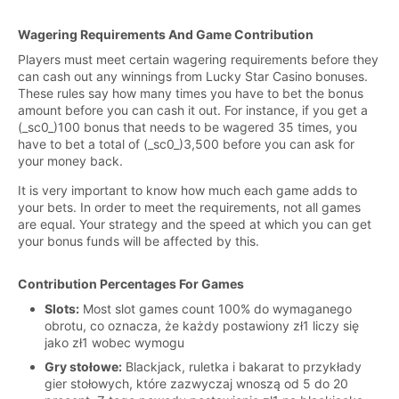
Wagering Requirements And Game Contribution
Players must meet certain wagering requirements before they
can cash out any winnings from Lucky Star Casino bonuses.
These rules say how many times you have to bet the bonus
amount before you can cash it out. For instance, if you get a
(_sc0_)100 bonus that needs to be wagered 35 times, you
have to bet a total of (_sc0_)3,500 before you can ask for
your money back.
It is very important to know how much each game adds to
your bets. In order to meet the requirements, not all games
are equal. Your strategy and the speed at which you can get
your bonus funds will be affected by this.
Contribution Percentages For Games
Slots:
Most slot games count 100% do wymaganego
obrotu, co oznacza, że każdy postawiony zł1 liczy się
jako zł1 wobec wymogu
Gry stołowe:
Blackjack, ruletka i bakarat to przykłady
gier stołowych, które zazwyczaj wnoszą od 5 do 20