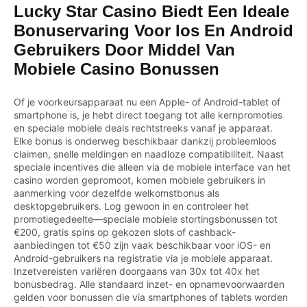
Lucky Star Casino Biedt Een Ideale
Bonuservaring Voor Ios En Android
Gebruikers Door Middel Van
Mobiele Casino Bonussen
Of je voorkeursapparaat nu een Apple- of Android-tablet of
smartphone is, je hebt direct toegang tot alle kernpromoties
en speciale mobiele deals rechtstreeks vanaf je apparaat.
Elke bonus is onderweg beschikbaar dankzij probleemloos
claimen, snelle meldingen en naadloze compatibiliteit. Naast
speciale incentives die alleen via de mobiele interface van het
casino worden gepromoot, komen mobiele gebruikers in
aanmerking voor dezelfde welkomstbonus als
desktopgebruikers. Log gewoon in en controleer het
promotiegedeelte—speciale mobiele stortingsbonussen tot
€200, gratis spins op gekozen slots of cashback-
aanbiedingen tot €50 zijn vaak beschikbaar voor iOS- en
Android-gebruikers na registratie via je mobiele apparaat.
Inzetvereisten variëren doorgaans van 30x tot 40x het
bonusbedrag. Alle standaard inzet- en opnamevoorwaarden
gelden voor bonussen die via smartphones of tablets worden