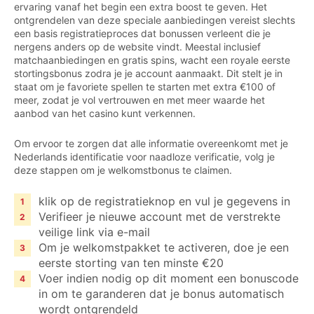
ervaring vanaf het begin een extra boost te geven. Het
ontgrendelen van deze speciale aanbiedingen vereist slechts
een basis registratieproces dat bonussen verleent die je
nergens anders op de website vindt. Meestal inclusief
matchaanbiedingen en gratis spins, wacht een royale eerste
stortingsbonus zodra je je account aanmaakt. Dit stelt je in
staat om je favoriete spellen te starten met extra €100 of
meer, zodat je vol vertrouwen en met meer waarde het
aanbod van het casino kunt verkennen.
Om ervoor te zorgen dat alle informatie overeenkomt met je
Nederlands identificatie voor naadloze verificatie, volg je
deze stappen om je welkomstbonus te claimen.
klik op de registratieknop en vul je gegevens in
Verifieer je nieuwe account met de verstrekte
veilige link via e-mail
Om je welkomstpakket te activeren, doe je een
eerste storting van ten minste €20
Voer indien nodig op dit moment een bonuscode
in om te garanderen dat je bonus automatisch
wordt ontgrendeld