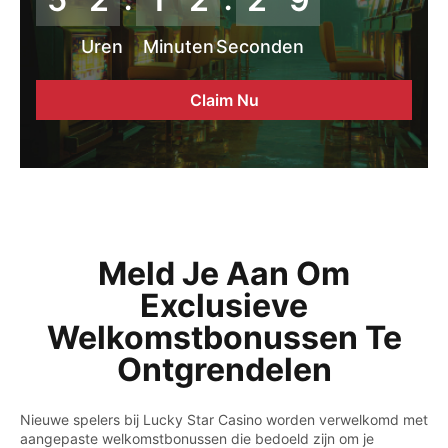
:
:
Uren
Minuten
Seconden
Claim Nu
Meld Je Aan Om
Exclusieve
Welkomstbonussen Te
Ontgrendelen
Nieuwe spelers bij Lucky Star Casino worden verwelkomd met
aangepaste welkomstbonussen die bedoeld zijn om je