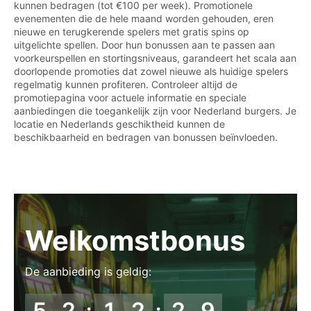
kunnen bedragen (tot €100 per week). Promotionele
evenementen die de hele maand worden gehouden, eren
nieuwe en terugkerende spelers met gratis spins op
uitgelichte spellen. Door hun bonussen aan te passen aan
voorkeurspellen en stortingsniveaus, garandeert het scala aan
doorlopende promoties dat zowel nieuwe als huidige spelers
regelmatig kunnen profiteren. Controleer altijd de
promotiepagina voor actuele informatie en speciale
aanbiedingen die toegankelijk zijn voor Nederland burgers. Je
locatie en Nederlands geschiktheid kunnen de
beschikbaarheid en bedragen van bonussen beïnvloeden.
Welkomstbonus
De aanbieding is geldig:
5
2
1
2
2
8