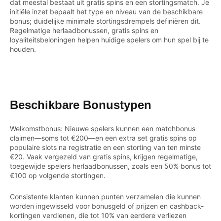
dat meestal bestaat uit gratis spins en een stortingsmatch. Je
initiële inzet bepaalt het type en niveau van de beschikbare
bonus; duidelijke minimale stortingsdrempels definiëren dit.
Regelmatige herlaadbonussen, gratis spins en
loyaliteitsbeloningen helpen huidige spelers om hun spel bij te
houden.
Beschikbare Bonustypen
Welkomstbonus: Nieuwe spelers kunnen een matchbonus
claimen—soms tot €200—en een extra set gratis spins op
populaire slots na registratie en een storting van ten minste
€20. Vaak vergezeld van gratis spins, krijgen regelmatige,
toegewijde spelers herlaadbonussen, zoals een 50% bonus tot
€100 op volgende stortingen.
Consistente klanten kunnen punten verzamelen die kunnen
worden ingewisseld voor bonusgeld of prijzen en cashback-
kortingen verdienen, die tot 10% van eerdere verliezen