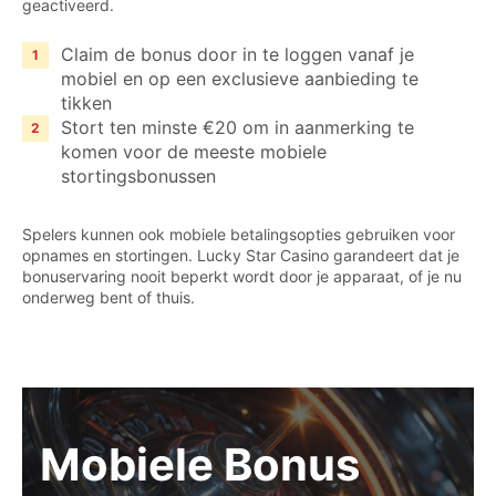
geactiveerd.
Claim de bonus door in te loggen vanaf je
mobiel en op een exclusieve aanbieding te
tikken
Stort ten minste €20 om in aanmerking te
komen voor de meeste mobiele
stortingsbonussen
Spelers kunnen ook mobiele betalingsopties gebruiken voor
opnames en stortingen. Lucky Star Casino garandeert dat je
bonuservaring nooit beperkt wordt door je apparaat, of je nu
onderweg bent of thuis.
Mobiele Bonus