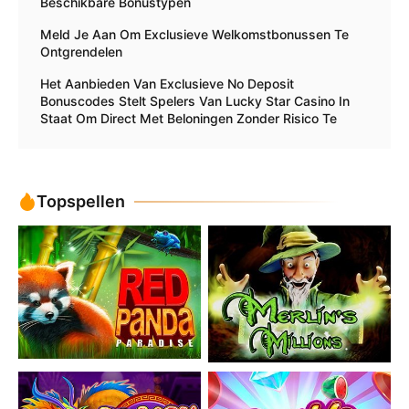
Beschikbare Bonustypen
Meld Je Aan Om Exclusieve Welkomstbonussen Te
Ontgrendelen
Het Aanbieden Van Exclusieve No Deposit
Bonuscodes Stelt Spelers Van Lucky Star Casino In
Staat Om Direct Met Beloningen Zonder Risico Te
Beginnen
Het Claimen Van Gratis Spins Bij Lucky Star Casino Is
Dankzij Hun Systeem Eenvoudig En Snel
Topspellen
Bij Lucky Star Casino Hebben Klanten Een Flexibel
Assortiment Aan Stortingsopties Die Zijn Bedoeld
Voor Betrouwbaarheid En Gebruiksgemak
Betalingsopties En Limieten
Een Positieve Casino Ervaring Hangt Af Van Een
Soepel Opnameproces En Snelle Uitbetalingssnelheid
Voordat Je Een Lucky Star Casino Bonus Claimt, Zorg
Ervoor Dat Je Op De Hoogte Bent Van De Specifieke
Beperkingen En Voorwaarden Die Van Toepassing