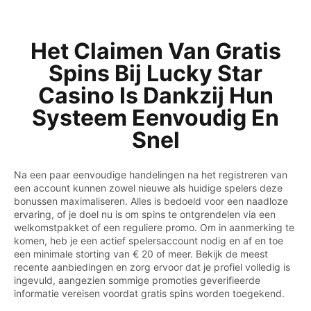
Het Claimen Van Gratis
Spins Bij Lucky Star
Casino Is Dankzij Hun
Systeem Eenvoudig En
Snel
Na een paar eenvoudige handelingen na het registreren van
een account kunnen zowel nieuwe als huidige spelers deze
bonussen maximaliseren. Alles is bedoeld voor een naadloze
ervaring, of je doel nu is om spins te ontgrendelen via een
welkomstpakket of een reguliere promo. Om in aanmerking te
komen, heb je een actief spelersaccount nodig en af en toe
een minimale storting van € 20 of meer. Bekijk de meest
recente aanbiedingen en zorg ervoor dat je profiel volledig is
ingevuld, aangezien sommige promoties geverifieerde
informatie vereisen voordat gratis spins worden toegekend.