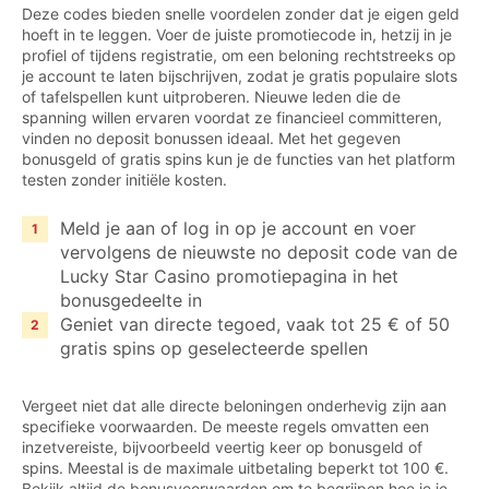
Deze codes bieden snelle voordelen zonder dat je eigen geld
hoeft in te leggen. Voer de juiste promotiecode in, hetzij in je
profiel of tijdens registratie, om een beloning rechtstreeks op
je account te laten bijschrijven, zodat je gratis populaire slots
of tafelspellen kunt uitproberen. Nieuwe leden die de
spanning willen ervaren voordat ze financieel committeren,
vinden no deposit bonussen ideaal. Met het gegeven
bonusgeld of gratis spins kun je de functies van het platform
testen zonder initiële kosten.
Meld je aan of log in op je account en voer
vervolgens de nieuwste no deposit code van de
Lucky Star Casino promotiepagina in het
bonusgedeelte in
Geniet van directe tegoed, vaak tot 25 € of 50
gratis spins op geselecteerde spellen
Vergeet niet dat alle directe beloningen onderhevig zijn aan
specifieke voorwaarden. De meeste regels omvatten een
inzetvereiste, bijvoorbeeld veertig keer op bonusgeld of
spins. Meestal is de maximale uitbetaling beperkt tot 100 €.
Bekijk altijd de bonusvoorwaarden om te begrijpen hoe je je