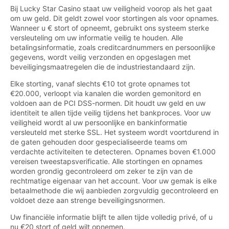
Bij Lucky Star Casino staat uw veiligheid voorop als het gaat
om uw geld. Dit geldt zowel voor stortingen als voor opnames.
Wanneer u € stort of opneemt, gebruikt ons systeem sterke
versleuteling om uw informatie veilig te houden. Alle
betalingsinformatie, zoals creditcardnummers en persoonlijke
gegevens, wordt veilig verzonden en opgeslagen met
beveiligingsmaatregelen die de industriestandaard zijn.
Elke storting, vanaf slechts €10 tot grote opnames tot
€20.000, verloopt via kanalen die worden gemonitord en
voldoen aan de PCI DSS-normen. Dit houdt uw geld en uw
identiteit te allen tijde veilig tijdens het bankproces. Voor uw
veiligheid wordt al uw persoonlijke en bankinformatie
versleuteld met sterke SSL. Het systeem wordt voortdurend in
de gaten gehouden door gespecialiseerde teams om
verdachte activiteiten te detecteren. Opnames boven €1.000
vereisen tweestapsverificatie. Alle stortingen en opnames
worden grondig gecontroleerd om zeker te zijn van de
rechtmatige eigenaar van het account. Voor uw gemak is elke
betaalmethode die wij aanbieden zorgvuldig gecontroleerd en
voldoet deze aan strenge beveiligingsnormen.
Uw financiële informatie blijft te allen tijde volledig privé, of u
nu €20 stort of geld wilt opnemen.