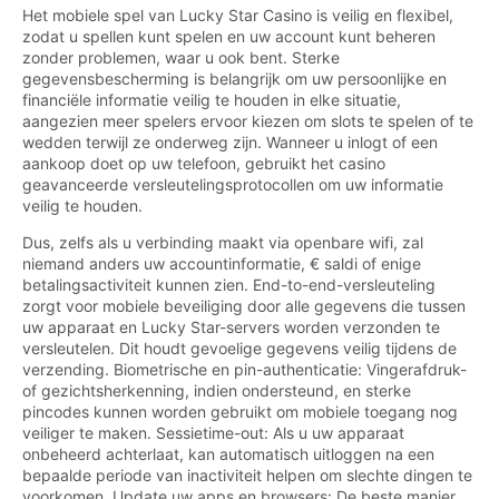
Het mobiele spel van Lucky Star Casino is veilig en flexibel,
zodat u spellen kunt spelen en uw account kunt beheren
zonder problemen, waar u ook bent. Sterke
gegevensbescherming is belangrijk om uw persoonlijke en
financiële informatie veilig te houden in elke situatie,
aangezien meer spelers ervoor kiezen om slots te spelen of te
wedden terwijl ze onderweg zijn. Wanneer u inlogt of een
aankoop doet op uw telefoon, gebruikt het casino
geavanceerde versleutelingsprotocollen om uw informatie
veilig te houden.
Dus, zelfs als u verbinding maakt via openbare wifi, zal
niemand anders uw accountinformatie, € saldi of enige
betalingsactiviteit kunnen zien. End-to-end-versleuteling
zorgt voor mobiele beveiliging door alle gegevens die tussen
uw apparaat en Lucky Star-servers worden verzonden te
versleutelen. Dit houdt gevoelige gegevens veilig tijdens de
verzending. Biometrische en pin-authenticatie: Vingerafdruk-
of gezichtsherkenning, indien ondersteund, en sterke
pincodes kunnen worden gebruikt om mobiele toegang nog
veiliger te maken. Sessietime-out: Als u uw apparaat
onbeheerd achterlaat, kan automatisch uitloggen na een
bepaalde periode van inactiviteit helpen om slechte dingen te
voorkomen. Update uw apps en browsers: De beste manier