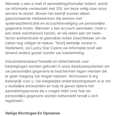
Wanneer u een e-mail of aanmeldingsformulier indient, wordt
uw informatie versleuteld met SSL om deze veilig naar onze
servers te sturen. Binnen het bedrijf kunnen alleen
geautoriseerde medewerkers die werken met
spelersauthenticatie en accountbeveiliging uw persoonlijke
gegevens inzien. Wanneer u een account aanmaakt, moet u
een sterk wachtwoord kiezen, en wij raden aan om twee-
factor-authenticatie te gebruiken indien beschikbaar om de
zaken nog veiliger te maken. Tenzij wettelijk vereist in
Nederland, zal Lucky Star Casino uw informatie nooit aan
iemand anders geven zonder uw toestemming.
Industriestandaard firewalls en detectietools voor
bedreigingen worden gebruikt in onze databasesystemen om
uw persoonlijke gegevens te beschermen tegen mensen die
er geen toegang toe mogen hebben. Vertrouwen is erg
belangrijk voor u. Uw toegewijde ondersteuningsteam is er om
u duidelijke antwoorden en hulp te geven tijdens het
aanmeldingsproces als u vragen hebt over hoe uw
persoonlijke gegevens worden behandeld terwijl u zich
registreert.
Veilige Stortingen En Opnames