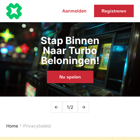
Aanmelden
Registreren
Stap Binnen
Naar Turbo
Beloningen!
Nu spelen
1/2
Home
Privacybeleid