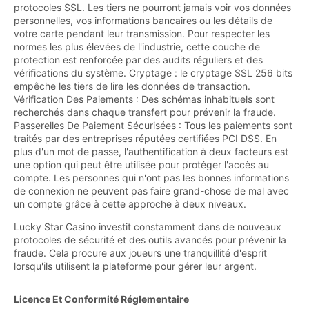
protocoles SSL. Les tiers ne pourront jamais voir vos données
personnelles, vos informations bancaires ou les détails de
votre carte pendant leur transmission. Pour respecter les
normes les plus élevées de l'industrie, cette couche de
protection est renforcée par des audits réguliers et des
vérifications du système. Cryptage : le cryptage SSL 256 bits
empêche les tiers de lire les données de transaction.
Vérification Des Paiements : Des schémas inhabituels sont
recherchés dans chaque transfert pour prévenir la fraude.
Passerelles De Paiement Sécurisées : Tous les paiements sont
traités par des entreprises réputées certifiées PCI DSS. En
plus d'un mot de passe, l'authentification à deux facteurs est
une option qui peut être utilisée pour protéger l'accès au
compte. Les personnes qui n'ont pas les bonnes informations
de connexion ne peuvent pas faire grand-chose de mal avec
un compte grâce à cette approche à deux niveaux.
Lucky Star Casino investit constamment dans de nouveaux
protocoles de sécurité et des outils avancés pour prévenir la
fraude. Cela procure aux joueurs une tranquillité d'esprit
lorsqu'ils utilisent la plateforme pour gérer leur argent.
Licence Et Conformité Réglementaire