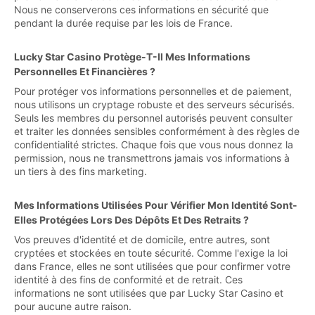
Nous ne conserverons ces informations en sécurité que
pendant la durée requise par les lois de France.
Lucky Star Casino Protège-T-Il Mes Informations
Personnelles Et Financières ?
Pour protéger vos informations personnelles et de paiement,
nous utilisons un cryptage robuste et des serveurs sécurisés.
Seuls les membres du personnel autorisés peuvent consulter
et traiter les données sensibles conformément à des règles de
confidentialité strictes. Chaque fois que vous nous donnez la
permission, nous ne transmettrons jamais vos informations à
un tiers à des fins marketing.
Mes Informations Utilisées Pour Vérifier Mon Identité Sont-
Elles Protégées Lors Des Dépôts Et Des Retraits ?
Vos preuves d'identité et de domicile, entre autres, sont
cryptées et stockées en toute sécurité. Comme l'exige la loi
dans France, elles ne sont utilisées que pour confirmer votre
identité à des fins de conformité et de retrait. Ces
informations ne sont utilisées que par Lucky Star Casino et
pour aucune autre raison.