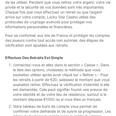
de les utiliser. Pendant que vous retirez votre argent, votre vie
privée et la sécurité de vos données sont très importantes.
Chaque fois que vous effectuez un retrait ou que l'argent
arrive sur votre compte, Lucky Star Casino utilise des
protocoles de cryptage avancés pour protéger vos
informations personnelles et financières.
Pour se conformer aux lois de France et protéger les comptes
des joueurs contre tout accès non autorisé, des étapes de
vérification sont ajoutées aux retraits.
Effectuer Des Retraits Est Simple
connectez-vous et allez dans la section « Caisse ». Dans
la liste des options, choisissez la méthode que vous
souhaitez utiliser après avoir cliqué sur « Retirer ».- Pour
les retraits à partir de €20, saisissez le montant que vous
souhaitez retirer. Effectuez la vérification d'identité si elle
est demandée. Cela peut signifier fournir une preuve de
votre identité et de votre lieu de résidence, surtout si le
montant dépasse €1000 ou si vous êtes un français.
Votre tableau de bord de compte vous permet de
confirmer votre demande et de suivre sa progression. Les