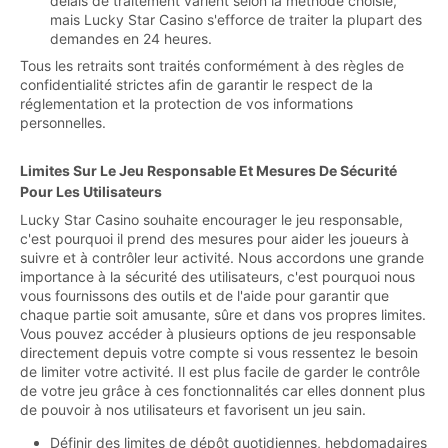
délais de traitement varient selon la méthode choisie,
mais Lucky Star Casino s'efforce de traiter la plupart des
demandes en 24 heures.
Tous les retraits sont traités conformément à des règles de
confidentialité strictes afin de garantir le respect de la
réglementation et la protection de vos informations
personnelles.
Limites Sur Le Jeu Responsable Et Mesures De Sécurité
Pour Les Utilisateurs
Lucky Star Casino souhaite encourager le jeu responsable,
c'est pourquoi il prend des mesures pour aider les joueurs à
suivre et à contrôler leur activité. Nous accordons une grande
importance à la sécurité des utilisateurs, c'est pourquoi nous
vous fournissons des outils et de l'aide pour garantir que
chaque partie soit amusante, sûre et dans vos propres limites.
Vous pouvez accéder à plusieurs options de jeu responsable
directement depuis votre compte si vous ressentez le besoin
de limiter votre activité. Il est plus facile de garder le contrôle
de votre jeu grâce à ces fonctionnalités car elles donnent plus
de pouvoir à nos utilisateurs et favorisent un jeu sain.
Définir des limites de dépôt quotidiennes, hebdomadaires