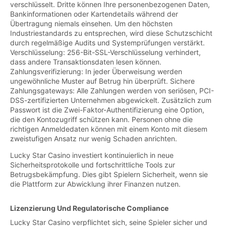
verschlüsselt. Dritte können Ihre personenbezogenen Daten,
Bankinformationen oder Kartendetails während der
Übertragung niemals einsehen. Um den höchsten
Industriestandards zu entsprechen, wird diese Schutzschicht
durch regelmäßige Audits und Systemprüfungen verstärkt.
Verschlüsselung: 256-Bit-SSL-Verschlüsselung verhindert,
dass andere Transaktionsdaten lesen können.
Zahlungsverifizierung: In jeder Überweisung werden
ungewöhnliche Muster auf Betrug hin überprüft. Sichere
Zahlungsgateways: Alle Zahlungen werden von seriösen, PCI-
DSS-zertifizierten Unternehmen abgewickelt. Zusätzlich zum
Passwort ist die Zwei-Faktor-Authentifizierung eine Option,
die den Kontozugriff schützen kann. Personen ohne die
richtigen Anmeldedaten können mit einem Konto mit diesem
zweistufigen Ansatz nur wenig Schaden anrichten.
Lucky Star Casino investiert kontinuierlich in neue
Sicherheitsprotokolle und fortschrittliche Tools zur
Betrugsbekämpfung. Dies gibt Spielern Sicherheit, wenn sie
die Plattform zur Abwicklung ihrer Finanzen nutzen.
Lizenzierung Und Regulatorische Compliance
Lucky Star Casino verpflichtet sich, seine Spieler sicher und