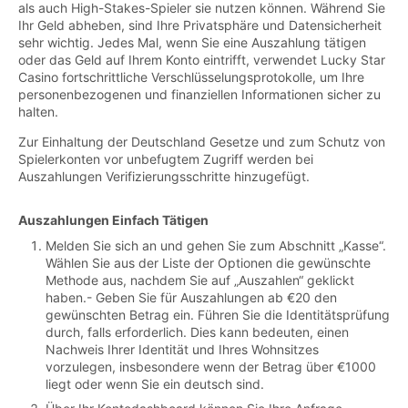
als auch High-Stakes-Spieler sie nutzen können. Während Sie
Ihr Geld abheben, sind Ihre Privatsphäre und Datensicherheit
sehr wichtig. Jedes Mal, wenn Sie eine Auszahlung tätigen
oder das Geld auf Ihrem Konto eintrifft, verwendet Lucky Star
Casino fortschrittliche Verschlüsselungsprotokolle, um Ihre
personenbezogenen und finanziellen Informationen sicher zu
halten.
Zur Einhaltung der Deutschland Gesetze und zum Schutz von
Spielerkonten vor unbefugtem Zugriff werden bei
Auszahlungen Verifizierungsschritte hinzugefügt.
Auszahlungen Einfach Tätigen
Melden Sie sich an und gehen Sie zum Abschnitt „Kasse“.
Wählen Sie aus der Liste der Optionen die gewünschte
Methode aus, nachdem Sie auf „Auszahlen“ geklickt
haben.- Geben Sie für Auszahlungen ab €20 den
gewünschten Betrag ein. Führen Sie die Identitätsprüfung
durch, falls erforderlich. Dies kann bedeuten, einen
Nachweis Ihrer Identität und Ihres Wohnsitzes
vorzulegen, insbesondere wenn der Betrag über €1000
liegt oder wenn Sie ein deutsch sind.