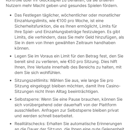
Nutzern mehr Macht geben und gesundes Spielen fördern.
Das Festlegen täglicher, wöchentlicher oder monatlicher
Einzahlungslimits, wie €100 pro Woche, ist eine
Sicherheitsfunktion, die es Ihnen ermöglicht, Limits für
Ihre Spiel- und Einzahlungsbeträge festzulegen. Es gibt
Limits, die verhindern, dass Sie mehr Geld hinzufügen, als
Sie in dem von Ihnen gewählten Zeitraum handhaben
können.
Legen Sie im Voraus ein Limit für den Betrag fest, den Sie
bereit sind zu verlieren, wie €50 pro Sitzung. Dies hilft
Ihnen, Ihre Verluste innerhalb des Bereichs zu halten, mit
dem Sie sich wohlfühlen.
Sitzungszeitlimits: Wählen Sie aus, wie lange Sie pro
Sitzung eingeloggt bleiben möchten, damit Ihre Casino-
Sitzungen nicht Ihren Alltag beeinträchtigen.
Selbstsperre: Wenn Sie eine Pause brauchen, können Sie
sich vorübergehend oder dauerhaft von der Plattform
ausschließen. Anfragen zur Selbstsperre bleiben privat
und werden schnell bearbeitet.
Realitätschecks: Erhalten Sie automatische Erinnerungen
an die Dauer der Sitzung, die Ihnen eine gute Gelegenheit