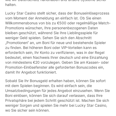
halten.
Lucky Star Casino stellt sicher, dass der Bonuseinlöseprozess
vom Moment der Anmeldung an einfach ist. Ob Sie einen
Willkommensbonus von bis zu €500 oder regelmäßige Match-
Promotions wünschen, Ihre personenbezogenen Daten
bleiben geschützt, während Sie Ihre Lieblingsspiele für
weniger Geld spielen. Sehen Sie sich den Abschnitt
„Promotionen“ an, um Boni für neue und bestehende Spieler
zu finden. Bei höheren Boni oder VIP-Vorteilen kann es
erforderlich sein, Ihr Konto zu verifizieren, was in der Regel
bedeutet, einen Nachweis Ihrer deutsch und eine Einzahlung
von mindestens €20 vorzulegen. Geben Sie am Kassen- oder
Promotion-Einlösefenster alle geforderten Bonuscodes ein,
damit Ihr Angebot funktioniert.
Sobald Sie Ihr Bonusgeld erhalten haben, können Sie sofort
mit dem Spielen beginnen. Es wird einfach sein, die
Umsatzbedingungen für jedes Angebot einzusehen. Wenn Sie
Boni einlösen, können Sie sich darauf verlassen, dass Ihre
Privatsphäre bei jedem Schritt geschützt ist. Machen Sie sich
weniger Sorgen und spielen Sie mehr bei Lucky Star Casino,
wo Sie sicher sein können.