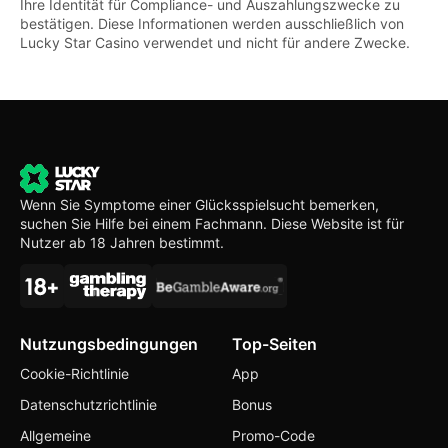
Ihre Identität für Compliance- und Auszahlungszwecke zu
bestätigen. Diese Informationen werden ausschließlich von
Lucky Star Casino verwendet und nicht für andere Zwecke.
Wenn Sie Symptome einer Glücksspielsucht bemerken,
suchen Sie Hilfe bei einem Fachmann. Diese Website ist für
Nutzer ab 18 Jahren bestimmt.
Nutzungsbedingungen
Top-Seiten
Cookie-Richtlinie
App
Datenschutzrichtlinie
Bonus
Allgemeine
Promo-Code