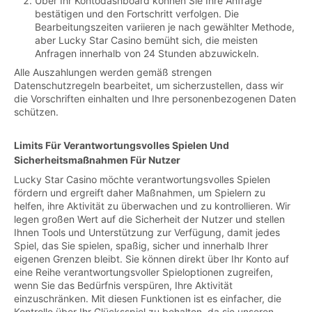
Über Ihr Kontodashboard können Sie Ihre Anfrage
bestätigen und den Fortschritt verfolgen. Die
Bearbeitungszeiten variieren je nach gewählter Methode,
aber Lucky Star Casino bemüht sich, die meisten
Anfragen innerhalb von 24 Stunden abzuwickeln.
Alle Auszahlungen werden gemäß strengen
Datenschutzregeln bearbeitet, um sicherzustellen, dass wir
die Vorschriften einhalten und Ihre personenbezogenen Daten
schützen.
Limits Für Verantwortungsvolles Spielen Und
Sicherheitsmaßnahmen Für Nutzer
Lucky Star Casino möchte verantwortungsvolles Spielen
fördern und ergreift daher Maßnahmen, um Spielern zu
helfen, ihre Aktivität zu überwachen und zu kontrollieren. Wir
legen großen Wert auf die Sicherheit der Nutzer und stellen
Ihnen Tools und Unterstützung zur Verfügung, damit jedes
Spiel, das Sie spielen, spaßig, sicher und innerhalb Ihrer
eigenen Grenzen bleibt. Sie können direkt über Ihr Konto auf
eine Reihe verantwortungsvoller Spieloptionen zugreifen,
wenn Sie das Bedürfnis verspüren, Ihre Aktivität
einzuschränken. Mit diesen Funktionen ist es einfacher, die
Kontrolle über Ihr Glücksspiel zu behalten, da sie unseren