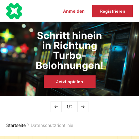
Anmelden
Registrieren
Schritt hinein
in Richtung
Turbo-
Belohnungen!
Jetzt spielen
1/2
Startseite
Datenschutzrichtlinie