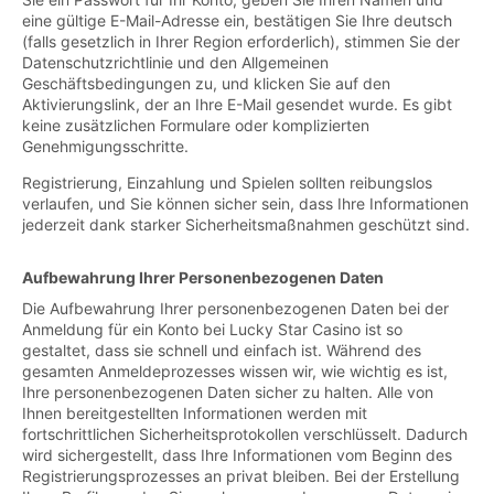
eine gültige E-Mail-Adresse ein, bestätigen Sie Ihre deutsch
(falls gesetzlich in Ihrer Region erforderlich), stimmen Sie der
Datenschutzrichtlinie und den Allgemeinen
Geschäftsbedingungen zu, und klicken Sie auf den
Aktivierungslink, der an Ihre E-Mail gesendet wurde. Es gibt
keine zusätzlichen Formulare oder komplizierten
Genehmigungsschritte.
Registrierung, Einzahlung und Spielen sollten reibungslos
verlaufen, und Sie können sicher sein, dass Ihre Informationen
jederzeit dank starker Sicherheitsmaßnahmen geschützt sind.
Aufbewahrung Ihrer Personenbezogenen Daten
Die Aufbewahrung Ihrer personenbezogenen Daten bei der
Anmeldung für ein Konto bei Lucky Star Casino ist so
gestaltet, dass sie schnell und einfach ist. Während des
gesamten Anmeldeprozesses wissen wir, wie wichtig es ist,
Ihre personenbezogenen Daten sicher zu halten. Alle von
Ihnen bereitgestellten Informationen werden mit
fortschrittlichen Sicherheitsprotokollen verschlüsselt. Dadurch
wird sichergestellt, dass Ihre Informationen vom Beginn des
Registrierungsprozesses an privat bleiben. Bei der Erstellung