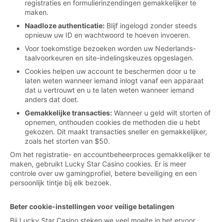
registraties en formulierinzendingen gemakkelijker te
maken.
Naadloze authenticatie:
Blijf ingelogd zonder steeds
opnieuw uw ID en wachtwoord te hoeven invoeren.
Voor toekomstige bezoeken worden uw Nederlands-
taalvoorkeuren en site-indelingskeuzes opgeslagen.
Cookies helpen uw account te beschermen door u te
laten weten wanneer iemand inlogt vanaf een apparaat
dat u vertrouwt en u te laten weten wanneer iemand
anders dat doet.
Gemakkelijke transacties:
Wanneer u geld wilt storten of
opnemen, onthouden cookies de methoden die u hebt
gekozen. Dit maakt transacties sneller en gemakkelijker,
zoals het storten van $50.
Om het registratie- en accountbeheerproces gemakkelijker te
maken, gebruikt Lucky Star Casino cookies. Er is meer
controle over uw gamingprofiel, betere beveiliging en een
persoonlijk tintje bij elk bezoek.
Beter cookie-instellingen voor veilige betalingen
Bij Lucky Star Casino steken we veel moeite in het ervoor