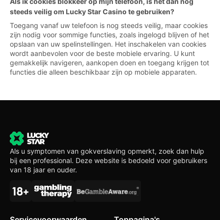
Als ik cookies blokkeer op mijn telefoon, is het dan nog
steeds veilig om Lucky Star Casino te gebruiken?
Toegang vanaf uw telefoon is nog steeds veilig, maar cookies
zijn nodig voor sommige functies, zoals ingelogd blijven of het
opslaan van uw spelinstellingen. Het inschakelen van cookies
wordt aanbevolen voor de beste mobiele ervaring. U kunt
gemakkelijk navigeren, aankopen doen en toegang krijgen tot
functies die alleen beschikbaar zijn op mobiele apparaten.
Als u symptomen van gokverslaving opmerkt, zoek dan hulp
bij een professional. Deze website is bedoeld voor gebruikers
van 18 jaar en ouder.
Servicevoorwaarden
Toppagina's