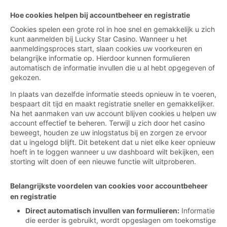
Hoe cookies helpen bij accountbeheer en registratie
Cookies spelen een grote rol in hoe snel en gemakkelijk u zich
kunt aanmelden bij Lucky Star Casino. Wanneer u het
aanmeldingsproces start, slaan cookies uw voorkeuren en
belangrijke informatie op. Hierdoor kunnen formulieren
automatisch de informatie invullen die u al hebt opgegeven of
gekozen.
In plaats van dezelfde informatie steeds opnieuw in te voeren,
bespaart dit tijd en maakt registratie sneller en gemakkelijker.
Na het aanmaken van uw account blijven cookies u helpen uw
account effectief te beheren. Terwijl u zich door het casino
beweegt, houden ze uw inlogstatus bij en zorgen ze ervoor
dat u ingelogd blijft. Dit betekent dat u niet elke keer opnieuw
hoeft in te loggen wanneer u uw dashboard wilt bekijken, een
storting wilt doen of een nieuwe functie wilt uitproberen.
Belangrijkste voordelen van cookies voor accountbeheer
en registratie
Direct automatisch invullen van formulieren:
Informatie
die eerder is gebruikt, wordt opgeslagen om toekomstige