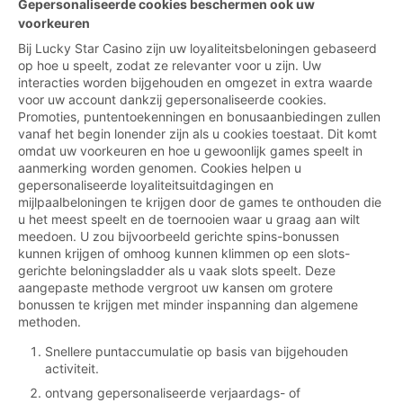
Gepersonaliseerde cookies beschermen ook uw
voorkeuren
Bij Lucky Star Casino zijn uw loyaliteitsbeloningen gebaseerd
op hoe u speelt, zodat ze relevanter voor u zijn. Uw
interacties worden bijgehouden en omgezet in extra waarde
voor uw account dankzij gepersonaliseerde cookies.
Promoties, puntentoekenningen en bonusaanbiedingen zullen
vanaf het begin lonender zijn als u cookies toestaat. Dit komt
omdat uw voorkeuren en hoe u gewoonlijk games speelt in
aanmerking worden genomen. Cookies helpen u
gepersonaliseerde loyaliteitsuitdagingen en
mijlpaalbeloningen te krijgen door de games te onthouden die
u het meest speelt en de toernooien waar u graag aan wilt
meedoen. U zou bijvoorbeeld gerichte spins-bonussen
kunnen krijgen of omhoog kunnen klimmen op een slots-
gerichte beloningsladder als u vaak slots speelt. Deze
aangepaste methode vergroot uw kansen om grotere
bonussen te krijgen met minder inspanning dan algemene
methoden.
Snellere puntaccumulatie op basis van bijgehouden
activiteit.
ontvang gepersonaliseerde verjaardags- of