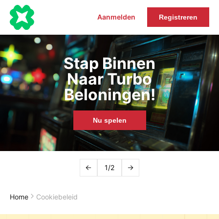
Aanmelden
Registreren
Stap Binnen
Naar Turbo
Beloningen!
Nu spelen
1/2
Home
Cookiebeleid