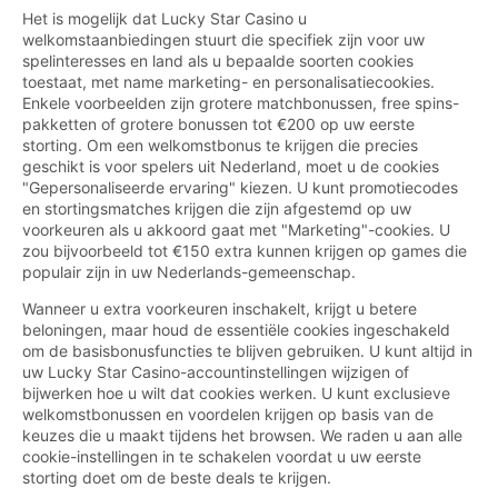
Het is mogelijk dat Lucky Star Casino u
welkomstaanbiedingen stuurt die specifiek zijn voor uw
spelinteresses en land als u bepaalde soorten cookies
toestaat, met name marketing- en personalisatiecookies.
Enkele voorbeelden zijn grotere matchbonussen, free spins-
pakketten of grotere bonussen tot €200 op uw eerste
storting. Om een welkomstbonus te krijgen die precies
geschikt is voor spelers uit Nederland, moet u de cookies
"Gepersonaliseerde ervaring" kiezen. U kunt promotiecodes
en stortingsmatches krijgen die zijn afgestemd op uw
voorkeuren als u akkoord gaat met "Marketing"-cookies. U
zou bijvoorbeeld tot €150 extra kunnen krijgen op games die
populair zijn in uw Nederlands-gemeenschap.
Wanneer u extra voorkeuren inschakelt, krijgt u betere
beloningen, maar houd de essentiële cookies ingeschakeld
om de basisbonusfuncties te blijven gebruiken. U kunt altijd in
uw Lucky Star Casino-accountinstellingen wijzigen of
bijwerken hoe u wilt dat cookies werken. U kunt exclusieve
welkomstbonussen en voordelen krijgen op basis van de
keuzes die u maakt tijdens het browsen. We raden u aan alle
cookie-instellingen in te schakelen voordat u uw eerste
storting doet om de beste deals te krijgen.