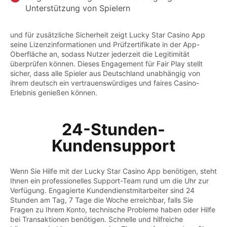
Unterstützung von Spielern
und für zusätzliche Sicherheit zeigt Lucky Star Casino App
seine Lizenzinformationen und Prüfzertifikate in der App-
Oberfläche an, sodass Nutzer jederzeit die Legitimität
überprüfen können. Dieses Engagement für Fair Play stellt
sicher, dass alle Spieler aus Deutschland unabhängig von
ihrem deutsch ein vertrauenswürdiges und faires Casino-
Erlebnis genießen können.
24-Stunden-
Kundensupport
Wenn Sie Hilfe mit der Lucky Star Casino App benötigen, steht
Ihnen ein professionelles Support-Team rund um die Uhr zur
Verfügung. Engagierte Kundendienstmitarbeiter sind 24
Stunden am Tag, 7 Tage die Woche erreichbar, falls Sie
Fragen zu Ihrem Konto, technische Probleme haben oder Hilfe
bei Transaktionen benötigen. Schnelle und hilfreiche