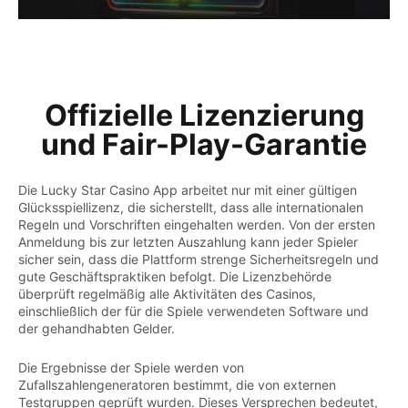
Offizielle Lizenzierung
und Fair-Play-Garantie
Die Lucky Star Casino App arbeitet nur mit einer gültigen
Glücksspiellizenz, die sicherstellt, dass alle internationalen
Regeln und Vorschriften eingehalten werden. Von der ersten
Anmeldung bis zur letzten Auszahlung kann jeder Spieler
sicher sein, dass die Plattform strenge Sicherheitsregeln und
gute Geschäftspraktiken befolgt. Die Lizenzbehörde
überprüft regelmäßig alle Aktivitäten des Casinos,
einschließlich der für die Spiele verwendeten Software und
der gehandhabten Gelder.
Die Ergebnisse der Spiele werden von
Zufallszahlengeneratoren bestimmt, die von externen
Testgruppen geprüft wurden. Dieses Versprechen bedeutet,