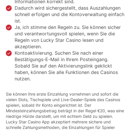
Informationen korrekt sind.
Dadurch wird sichergestellt, dass Auszahlungen
schnell erfolgen und die Kontoverwaltung einfach
ist.
Ja, ich stimme den Regeln zu. Sie können sicher
und verantwortungsvoll spielen, wenn Sie die
Regeln von Lucky Star Casino lesen und
akzeptieren.
Kontoaktivierung. Suchen Sie nach einer
Bestätigungs-E-Mail in Ihrem Posteingang.
Sobald Sie auf den Aktivierungslink geklickt
haben, können Sie alle Funktionen des Casinos
nutzen.
Sie können Ihre erste Einzahlung vornehmen und sofort die
vielen Slots, Tischspiele und Live-Dealer-Spiele des Casinos
spielen, sobald Ihr Konto eingerichtet ist. Der
Mindesteinzahlungsbetrag beträgt in der Regel €20, was eine
niedrige Hürde darstellt, um mit echtem Geld zu spielen.
Lucky Star Casino App akzeptiert mehrere sichere und
schnelle Zahlungsmethoden, die Einzahlungen für Spieler