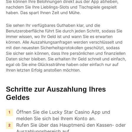
Sie können Ihre Belohnungen direkt aus der App abheben,
nachdem Sie Ihre Lieblings-Slots und Tischspiele gespielt
haben. Das spart Ihnen Zeit und Mühe.
Sie sehen Ihr verfügbares Guthaben klar, und die
Benutzeroberfläche führt Sie durch jeden Schritt, sodass Sie
immer wissen, wo Ihr Geld ist und wann Sie es erwarten
können. Alle Auszahlungsanfragen werden verschlüsselt und
mit den neuesten Sicherheitsprotokollen geschützt, sodass
Sie sicher sein können, dass Ihre persönlichen und finanziellen
Daten sicher bleiben. Sie erhalten Ihr Geld schnell und einfach,
egal ob Sie eine Glückssträhne haben oder einfach nur auf
Ihren letzten Erfolg anstoßen möchten.
Schritte zur Auszahlung Ihres
Geldes
Öffnen Sie die Lucky Star Casino App und
melden Sie sich bei Ihrem Konto an.
Rufen Sie über das Hauptmenü den Kassen- oder
Auszahlungsbereich auf.