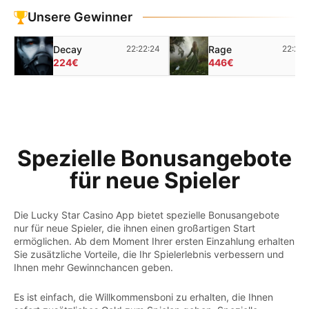
Unsere Gewinner
Decay
22:22:24
Rage
22:22:
224€
446€
Spezielle Bonusangebote
für neue Spieler
Die Lucky Star Casino App bietet spezielle Bonusangebote
nur für neue Spieler, die ihnen einen großartigen Start
ermöglichen. Ab dem Moment Ihrer ersten Einzahlung erhalten
Sie zusätzliche Vorteile, die Ihr Spielerlebnis verbessern und
Ihnen mehr Gewinnchancen geben.
Es ist einfach, die Willkommensboni zu erhalten, die Ihnen