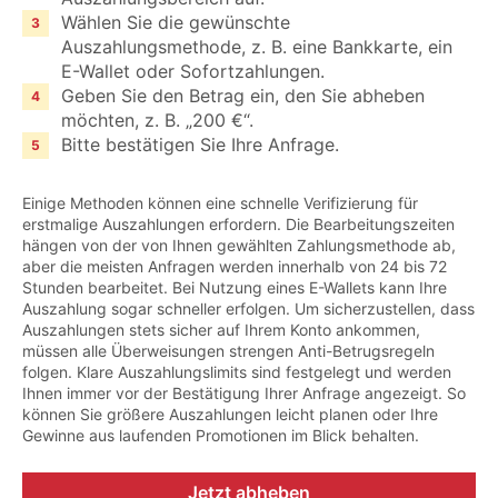
Wählen Sie die gewünschte
Auszahlungsmethode, z. B. eine Bankkarte, ein
E-Wallet oder Sofortzahlungen.
Geben Sie den Betrag ein, den Sie abheben
möchten, z. B. „200 €“.
Bitte bestätigen Sie Ihre Anfrage.
Einige Methoden können eine schnelle Verifizierung für
erstmalige Auszahlungen erfordern. Die Bearbeitungszeiten
hängen von der von Ihnen gewählten Zahlungsmethode ab,
aber die meisten Anfragen werden innerhalb von 24 bis 72
Stunden bearbeitet. Bei Nutzung eines E-Wallets kann Ihre
Auszahlung sogar schneller erfolgen. Um sicherzustellen, dass
Auszahlungen stets sicher auf Ihrem Konto ankommen,
müssen alle Überweisungen strengen Anti-Betrugsregeln
folgen. Klare Auszahlungslimits sind festgelegt und werden
Ihnen immer vor der Bestätigung Ihrer Anfrage angezeigt. So
können Sie größere Auszahlungen leicht planen oder Ihre
Gewinne aus laufenden Promotionen im Blick behalten.
Jetzt abheben