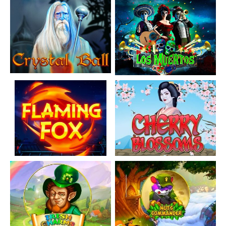
Offizielle Lizenzierung und Fair-Play-Garantie
Wichtige Merkmale des Fair Play bei der Lucky Star
Casino App
24-Stunden-Kundensupport
Aktuelle Casino-Promotions und VIP-Belohnungen
Exklusive VIP-Belohnungen