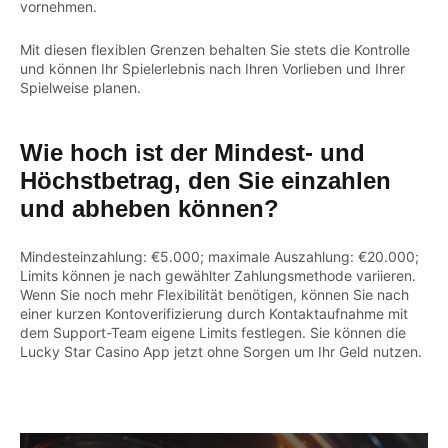
vornehmen.
Mit diesen flexiblen Grenzen behalten Sie stets die Kontrolle
und können Ihr Spielerlebnis nach Ihren Vorlieben und Ihrer
Spielweise planen.
Wie hoch ist der Mindest- und
Höchstbetrag, den Sie einzahlen
und abheben können?
Mindesteinzahlung: €5.000; maximale Auszahlung: €20.000;
Limits können je nach gewählter Zahlungsmethode variieren.
Wenn Sie noch mehr Flexibilität benötigen, können Sie nach
einer kurzen Kontoverifizierung durch Kontaktaufnahme mit
dem Support-Team eigene Limits festlegen. Sie können die
Lucky Star Casino App jetzt ohne Sorgen um Ihr Geld nutzen.