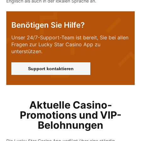
Englisch als auch in der lokalen Sprache an.
Benötigen Sie Hilfe?
Unser 24/7-Support-Team ist bereit, Sie bei allen
Fragen zur Lucky Star Casino App zu
unterstützen.
Support kontaktieren
Aktuelle Casino-
Promotions und VIP-
Belohnungen
Die Lucky Star Casino App verfügt über eine ständig