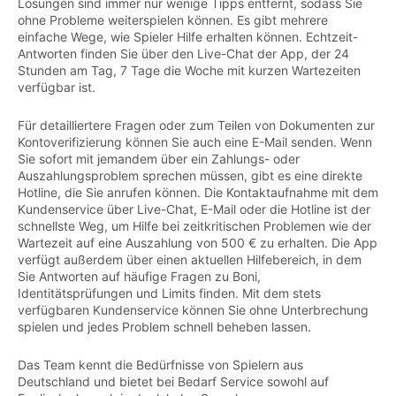
Lösungen sind immer nur wenige Tipps entfernt, sodass Sie
ohne Probleme weiterspielen können. Es gibt mehrere
einfache Wege, wie Spieler Hilfe erhalten können. Echtzeit-
Antworten finden Sie über den Live-Chat der App, der 24
Stunden am Tag, 7 Tage die Woche mit kurzen Wartezeiten
verfügbar ist.
Für detailliertere Fragen oder zum Teilen von Dokumenten zur
Kontoverifizierung können Sie auch eine E-Mail senden. Wenn
Sie sofort mit jemandem über ein Zahlungs- oder
Auszahlungsproblem sprechen müssen, gibt es eine direkte
Hotline, die Sie anrufen können. Die Kontaktaufnahme mit dem
Kundenservice über Live-Chat, E-Mail oder die Hotline ist der
schnellste Weg, um Hilfe bei zeitkritischen Problemen wie der
Wartezeit auf eine Auszahlung von 500 € zu erhalten. Die App
verfügt außerdem über einen aktuellen Hilfebereich, in dem
Sie Antworten auf häufige Fragen zu Boni,
Identitätsprüfungen und Limits finden. Mit dem stets
verfügbaren Kundenservice können Sie ohne Unterbrechung
spielen und jedes Problem schnell beheben lassen.
Das Team kennt die Bedürfnisse von Spielern aus
Deutschland und bietet bei Bedarf Service sowohl auf