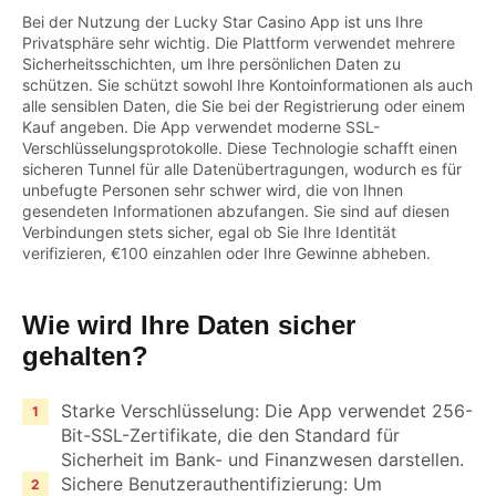
Bei der Nutzung der Lucky Star Casino App ist uns Ihre
Privatsphäre sehr wichtig. Die Plattform verwendet mehrere
Sicherheitsschichten, um Ihre persönlichen Daten zu
schützen. Sie schützt sowohl Ihre Kontoinformationen als auch
alle sensiblen Daten, die Sie bei der Registrierung oder einem
Kauf angeben. Die App verwendet moderne SSL-
Verschlüsselungsprotokolle. Diese Technologie schafft einen
sicheren Tunnel für alle Datenübertragungen, wodurch es für
unbefugte Personen sehr schwer wird, die von Ihnen
gesendeten Informationen abzufangen. Sie sind auf diesen
Verbindungen stets sicher, egal ob Sie Ihre Identität
verifizieren, €100 einzahlen oder Ihre Gewinne abheben.
Wie wird Ihre Daten sicher
gehalten?
Starke Verschlüsselung: Die App verwendet 256-
Bit-SSL-Zertifikate, die den Standard für
Sicherheit im Bank- und Finanzwesen darstellen.
Sichere Benutzerauthentifizierung: Um