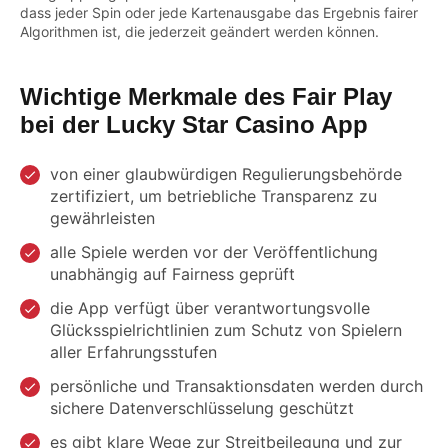
dass jeder Spin oder jede Kartenausgabe das Ergebnis fairer
Algorithmen ist, die jederzeit geändert werden können.
Wichtige Merkmale des Fair Play
bei der Lucky Star Casino App
von einer glaubwürdigen Regulierungsbehörde
zertifiziert, um betriebliche Transparenz zu
gewährleisten
alle Spiele werden vor der Veröffentlichung
unabhängig auf Fairness geprüft
die App verfügt über verantwortungsvolle
Glücksspielrichtlinien zum Schutz von Spielern
aller Erfahrungsstufen
persönliche und Transaktionsdaten werden durch
sichere Datenverschlüsselung geschützt
es gibt klare Wege zur Streitbeilegung und zur