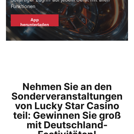
Funktionen
App
herunterladen
Nehmen Sie an den
Sonderveranstaltungen
von Lucky Star Casino
teil: Gewinnen Sie groß
mit Deutschland-