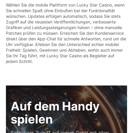
Wählen Sie die mobile Plattform von Lucky Star Casino, wenn
Sie schnellen Spaß ohne Einbußen bei der Funktionalität
wünschen. Updates erfolgen automatisch, sodass Sie stets
Zugriff auf die neuesten Veröffentlichungen, verbesserte
Grafiken und Leistungssteigerungen haben – ohne manuelle
Patches prüfen zu müssen. Erreichen Sie den Kundenservice
direkt über den App-Chat für schnelle Antworten, rund um die
Uhr verfügbar. Erleben Sie den Unterschied echter mobiler
Freiheit: Spielen, Gewinnen und Abheben, wohin auch immer
Sie Ihr Tag führt, mit Lucky Star Casino als Begleiter auf
jedem Schritt.
Auf dem Handy
spielen
Sofortiger Zugriff auf jedem Gerät mit allen