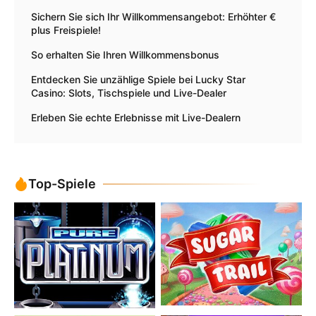
Sichern Sie sich Ihr Willkommensangebot: Erhöhter €
plus Freispiele!
So erhalten Sie Ihren Willkommensbonus
Entdecken Sie unzählige Spiele bei Lucky Star
Casino: Slots, Tischspiele und Live-Dealer
Erleben Sie echte Erlebnisse mit Live-Dealern
Spannende Turniere und regelmäßige Belohnungen
Werden Sie VIP bei Lucky Star Casino: Erhalten Sie
besondere Belohnungen
Top-Spiele
VIP-Club-Vorteile erklärt
Spielen Sie mit Vertrauen bei Lucky Star Casino:
Lizenziert und sicher in Deutschland
Warum uns vertrauen?
Lucky Star Casino auf Ihrem Handy: Spielen Sie
jederzeit und überall!