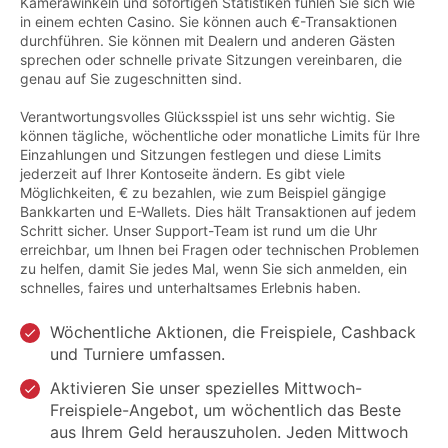
Kamerawinkeln und sofortigen Statistiken fühlen Sie sich wie
in einem echten Casino. Sie können auch €-Transaktionen
durchführen. Sie können mit Dealern und anderen Gästen
sprechen oder schnelle private Sitzungen vereinbaren, die
genau auf Sie zugeschnitten sind.
Verantwortungsvolles Glücksspiel ist uns sehr wichtig. Sie
können tägliche, wöchentliche oder monatliche Limits für Ihre
Einzahlungen und Sitzungen festlegen und diese Limits
jederzeit auf Ihrer Kontoseite ändern. Es gibt viele
Möglichkeiten, € zu bezahlen, wie zum Beispiel gängige
Bankkarten und E-Wallets. Dies hält Transaktionen auf jedem
Schritt sicher. Unser Support-Team ist rund um die Uhr
erreichbar, um Ihnen bei Fragen oder technischen Problemen
zu helfen, damit Sie jedes Mal, wenn Sie sich anmelden, ein
schnelles, faires und unterhaltsames Erlebnis haben.
Wöchentliche Aktionen, die Freispiele, Cashback
und Turniere umfassen.
Aktivieren Sie unser spezielles Mittwoch-
Freispiele-Angebot, um wöchentlich das Beste
aus Ihrem Geld herauszuholen. Jeden Mittwoch