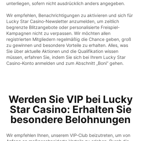
unterliegen, sofern nicht ausdrücklich anders angegeben.
Wir empfehlen, Benachrichtigungen zu aktivieren und sich für
Lucky Star Casino-Newsletter anzumelden, um zeitlich
begrenzte Blitzangebote oder personalisierte Freispiel-
Kampagnen nicht zu verpassen. Wir möchten allen
registrierten Mitgliedern regelmäßig die Chance geben, groß
zu gewinnen und besondere Vorteile zu erhalten. Alles, was
Sie über aktuelle Aktionen und die Qualifikation wissen
müssen, erfahren Sie, indem Sie sich bei Ihrem Lucky Star
Casino-Konto anmelden und zum Abschnitt „Boni“ gehen.
Werden Sie VIP bei Lucky
Star Casino: Erhalten Sie
besondere Belohnungen
Wir empfehlen Ihnen, unserem VIP-Club beizutreten, um von