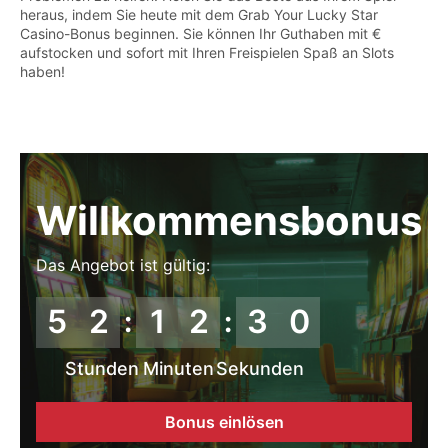
heraus, indem Sie heute mit dem Grab Your Lucky Star
Casino-Bonus beginnen. Sie können Ihr Guthaben mit €
aufstocken und sofort mit Ihren Freispielen Spaß an Slots
haben!
Willkommensbonus
Das Angebot ist gültig:
5
2
1
2
2
8
:
:
Stunden
Minuten
Sekunden
Bonus einlösen