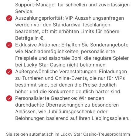
Support-Manager für schnellen und zuverlässigen
Service.
Auszahlungspriorität: VIP-Auszahlungsanfragen
werden vor den Standardwarteschlangen
bearbeitet, oft mit erhöhten Limits für höhere
Beträge in €.
Exklusive Aktionen: Erhalten Sie Sonderangebote
wie Nachlademöglichkeiten, personalisierte
Freispiele und saisonale Boni, die reguläre Spieler
bei Lucky Star Casino nicht bekommen.
Außergewöhnliche Veranstaltungen: Einladungen
zu Turnieren und Online-Events, die nur für VIPs
bestimmt sind, bei denen die Preise deutlich
höher und die Konkurrenz deutlich härter sind.
Personalisierte Geschenke: Wir senden
durchdachte Überraschungen zu besonderen
Anlässen, wie Jubiläumsgeschenke oder
Belohnungen basierend auf Ihren Lieblingsspielen.
Sie steigen automatisch im Lucky Star Casino-Treueprogramm