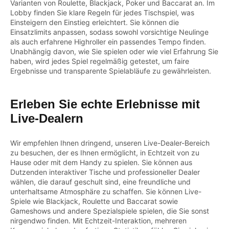
Varianten von Roulette, Blackjack, Poker und Baccarat an. Im
Lobby finden Sie klare Regeln für jedes Tischspiel, was
Einsteigern den Einstieg erleichtert. Sie können die
Einsatzlimits anpassen, sodass sowohl vorsichtige Neulinge
als auch erfahrene Highroller ein passendes Tempo finden.
Unabhängig davon, wie Sie spielen oder wie viel Erfahrung Sie
haben, wird jedes Spiel regelmäßig getestet, um faire
Ergebnisse und transparente Spielabläufe zu gewährleisten.
Erleben Sie echte Erlebnisse mit
Live-Dealern
Wir empfehlen Ihnen dringend, unseren Live-Dealer-Bereich
zu besuchen, der es Ihnen ermöglicht, in Echtzeit von zu
Hause oder mit dem Handy zu spielen. Sie können aus
Dutzenden interaktiver Tische und professioneller Dealer
wählen, die darauf geschult sind, eine freundliche und
unterhaltsame Atmosphäre zu schaffen. Sie können Live-
Spiele wie Blackjack, Roulette und Baccarat sowie
Gameshows und andere Spezialspiele spielen, die Sie sonst
nirgendwo finden. Mit Echtzeit-Interaktion, mehreren