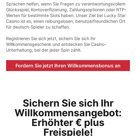
Sprachen helfen, wenn Sie Fragen zu verantwortungsvollem
Glücksspiel, Kontoverifizierung, Zahlungsoptionen oder RTP-
Werten für bestimmte Slots haben. Unser Ziel bei Lucky Star
Casino ist es, einen reibungslosen, benutzerfreundlichen Ort
für deutsch-Spieler zu schaffen.
Registrieren Sie sich jetzt, sichern Sie sich Ihr
Willkommensgeschenk und entdecken Sie Casino-
Unterhaltung, bei der jeder Spin zählt.
Fordern Sie jetzt Ihren Willkommensbonus an
Sichern Sie sich Ihr
Willkommensangebot:
Erhöhter € plus
Freispiele!