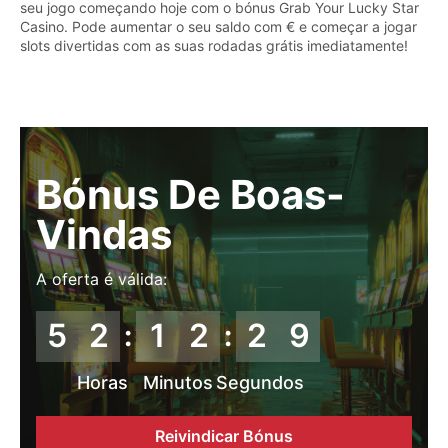
seu jogo começando hoje com o bónus Grab Your Lucky Star
Casino. Pode aumentar o seu saldo com € e começar a jogar
slots divertidas com as suas rodadas grátis imediatamente!
Bónus De Boas-
Vindas
A oferta é válida:
5
2
1
2
2
8
:
:
Horas
Minutos
Segundos
Reivindicar Bónus