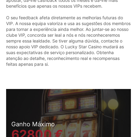
apostar, dá-lhe cashback todos os meses e dá-lhe mais
benefícios que apenas os nossos VIPs recebem.
O seu feedback afeta diretamente as melhorias futuras do
VIP. A nossa equipa valoriza e usa as sugestões dos membros
para tornar a experiência ainda melhor. Ao juntar-se ao nosso
clube VIP, concorda ser leal a nós e nós reconheceremos
sempre essa lealdade. Se tiver alguma dúvida, contacte o
nosso apoio VIP dedicado. O Lucky Star Casino mudará as
suas expectativas de serviço personalizado. Obtenha
atenção ao detalhe, reconhecimento real e recompensas
feitas apenas para si.
Ganho Máximo
62800 €