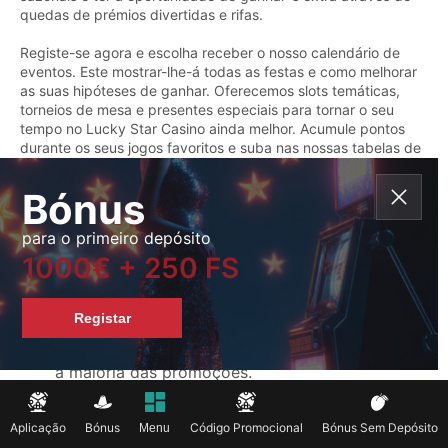
quedas de prémios divertidas e rifas.
Registe-se agora e escolha receber o nosso calendário de
eventos. Este mostrar-lhe-á todas as festas e como melhorar
as suas hipóteses de ganhar. Oferecemos slots temáticas,
torneios de mesa e presentes especiais para tornar o seu
tempo no Lucky Star Casino ainda melhor. Acumule pontos
durante os seus jogos favoritos e suba nas nossas tabelas de
classificação para uma parte do montante do grande prémio
em €.
Bónus
para o primeiro depósito
Como Tirar O Máximo Partido Das
1000€ + 250 FS
Festividades De (_sc0_
Registar
Ative a sua participação com um único clique na
página do evento; não é necessário código para
a maioria das promoções.
Consulte as missões diárias para encontrar
objetivos personalizados que lhe dão rodadas
Aplicação
Bónus
Código Promocional
Bónus Sem Depósito
Menu
grátis ou € de bónus por concluir tarefas