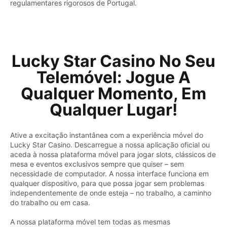
regulamentares rigorosos de Portugal.
Lucky Star Casino No Seu
Telemóvel: Jogue A
Qualquer Momento, Em
Qualquer Lugar!
Ative a excitação instantânea com a experiência móvel do
Lucky Star Casino. Descarregue a nossa aplicação oficial ou
aceda à nossa plataforma móvel para jogar slots, clássicos de
mesa e eventos exclusivos sempre que quiser – sem
necessidade de computador. A nossa interface funciona em
qualquer dispositivo, para que possa jogar sem problemas
independentemente de onde esteja – no trabalho, a caminho
do trabalho ou em casa.
A nossa plataforma móvel tem todas as mesmas