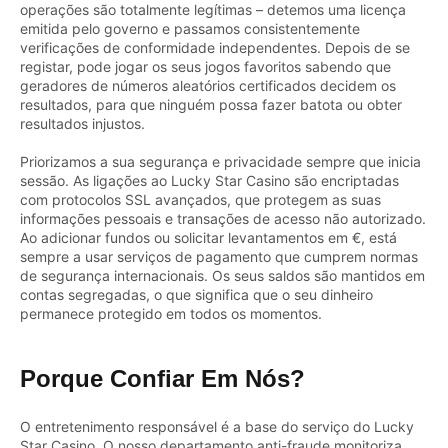
operações são totalmente legítimas – detemos uma licença
emitida pelo governo e passamos consistentemente
verificações de conformidade independentes. Depois de se
registar, pode jogar os seus jogos favoritos sabendo que
geradores de números aleatórios certificados decidem os
resultados, para que ninguém possa fazer batota ou obter
resultados injustos.
Priorizamos a sua segurança e privacidade sempre que inicia
sessão. As ligações ao Lucky Star Casino são encriptadas
com protocolos SSL avançados, que protegem as suas
informações pessoais e transações de acesso não autorizado.
Ao adicionar fundos ou solicitar levantamentos em €, está
sempre a usar serviços de pagamento que cumprem normas
de segurança internacionais. Os seus saldos são mantidos em
contas segregadas, o que significa que o seu dinheiro
permanece protegido em todos os momentos.
Porque Confiar Em Nós?
O entretenimento responsável é a base do serviço do Lucky
Star Casino. O nosso departamento anti-fraude monitoriza