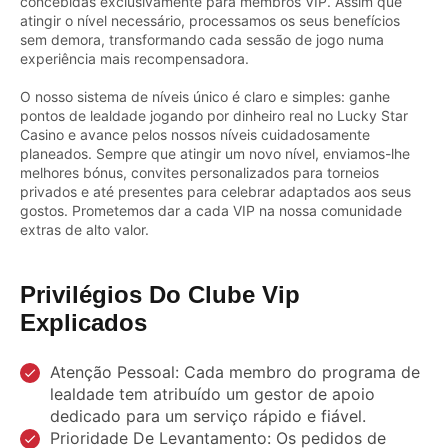
concebidas exclusivamente para membros VIP. Assim que
atingir o nível necessário, processamos os seus benefícios
sem demora, transformando cada sessão de jogo numa
experiência mais recompensadora.
O nosso sistema de níveis único é claro e simples: ganhe
pontos de lealdade jogando por dinheiro real no Lucky Star
Casino e avance pelos nossos níveis cuidadosamente
planeados. Sempre que atingir um novo nível, enviamos-lhe
melhores bónus, convites personalizados para torneios
privados e até presentes para celebrar adaptados aos seus
gostos. Prometemos dar a cada VIP na nossa comunidade
extras de alto valor.
Privilégios Do Clube Vip
Explicados
Atenção Pessoal: Cada membro do programa de
lealdade tem atribuído um gestor de apoio
dedicado para um serviço rápido e fiável.
Prioridade De Levantamento: Os pedidos de