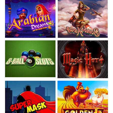
Como Jogar No Lucky Star Casino No Seu Telemóvel
Junte-Se Aos Eventos Especiais Do Lucky Star
Casino: Ganhe Muito Com As Festividades De (_sc0_!
Como Tirar O Máximo Partido Das Festividades De
(_sc0_
Junte-Se Aos Vencedores Do Lucky Star Casino:
Pessoas Em Portugal Estão A Ganhar Dinheiro!
Estratégias Vencedoras De Pessoas Da Nossa
Comunidade
Maximize Os Benefícios Dos Bónus Com Zodiacroom
Passos-Chave Para Começar