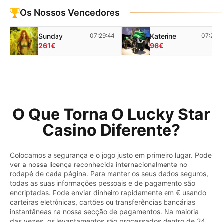
Os Nossos Vencedores
Sunday
07:29:44
Katerine
07:29:
261€
96€
O Que Torna O Lucky Star
Casino Diferente?
Colocamos a segurança e o jogo justo em primeiro lugar. Pode
ver a nossa licença reconhecida internacionalmente no
rodapé de cada página. Para manter os seus dados seguros,
todas as suas informações pessoais e de pagamento são
encriptadas. Pode enviar dinheiro rapidamente em € usando
carteiras eletrónicas, cartões ou transferências bancárias
instantâneas na nossa secção de pagamentos. Na maioria
das vezes, os levantamentos são processados dentro de 24