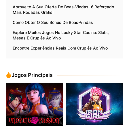
Aproveite A Sua Oferta De Boas-Vindas: € Reforçado
Mais Rodadas Grátis!
Como Obter O Seu Bónus De Boas-Vindas
Explore Muitos Jogos No Lucky Star Casino: Slots,
Mesas E Crupiês Ao Vivo
Encontre Experiências Reais Com Crupiês Ao Vivo
Torneios Empolgantes E Recompensas Regulares
Torne-Se Um Vip No Lucky Star Casino: Obtenha
Recompensas Especiais
Jogos Principais
Privilégios Do Clube Vip Explicados
Jogue Com Confiança No Lucky Star Casino:
Licenciado E Seguro Em Portugal
Porque Confiar Em Nós?
Lucky Star Casino No Seu Telemóvel: Jogue A
Qualquer Momento, Em Qualquer Lugar!