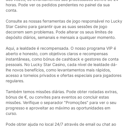
horas. Pode ver os pedidos pendentes no painel da sua
conta.
Consulte as nossas ferramentas de jogo responsável no Lucky
Star Casino para garantir que as suas sessões de jogo
decorrem sem problemas. Pode alterar os seus limites de
depósito diários, semanais e mensais a qualquer momento.
Aqui, a lealdade é recompensada. O nosso programa VIP é
aberto e honesto, com objetivos claros e recompensas
instantâneas, como bónus de cashback e gestores de conta
pessoais. No Lucky Star Casino, cada nível de lealdade dá-
lhe novos benefícios, como levantamentos mais rápidos,
acesso a torneios privados e ofertas especiais para jogadores
regulares.
Também temos missões diárias. Pode obter rodadas extras,
bónus de €, ou convites para eventos ao concluir estas
missões. Verifique o separador "Promoções" para ver o seu
progresso e aproveitar ao máximo as oportunidades em
curso.
Pode obter ajuda no local 24/7 através de email ou chat ao