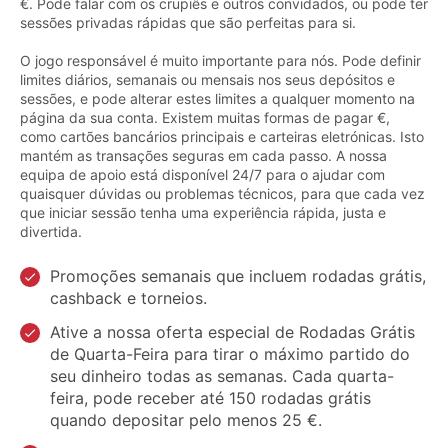
€. Pode falar com os crupiês e outros convidados, ou pode ter
sessões privadas rápidas que são perfeitas para si.
O jogo responsável é muito importante para nós. Pode definir
limites diários, semanais ou mensais nos seus depósitos e
sessões, e pode alterar estes limites a qualquer momento na
página da sua conta. Existem muitas formas de pagar €,
como cartões bancários principais e carteiras eletrónicas. Isto
mantém as transações seguras em cada passo. A nossa
equipa de apoio está disponível 24/7 para o ajudar com
quaisquer dúvidas ou problemas técnicos, para que cada vez
que iniciar sessão tenha uma experiência rápida, justa e
divertida.
Promoções semanais que incluem rodadas grátis,
cashback e torneios.
Ative a nossa oferta especial de Rodadas Grátis
de Quarta-Feira para tirar o máximo partido do
seu dinheiro todas as semanas. Cada quarta-
feira, pode receber até 150 rodadas grátis
quando depositar pelo menos 25 €.