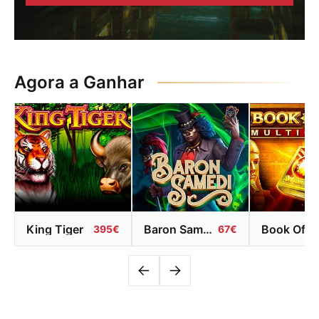
Agora a Ganhar
King Tiger
Baron Samedi
Book Of S
395€
67€