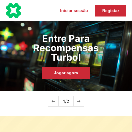
Iniciar sessão
Registar
Entre Para
Recompensas
Turbo!
Jogar agora
1/2