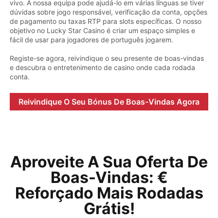
vivo. A nossa equipa pode ajudá-lo em várias línguas se tiver
dúvidas sobre jogo responsável, verificação da conta, opções
de pagamento ou taxas RTP para slots específicas. O nosso
objetivo no Lucky Star Casino é criar um espaço simples e
fácil de usar para jogadores de português jogarem.
Registe-se agora, reivindique o seu presente de boas-vindas
e descubra o entretenimento de casino onde cada rodada
conta.
Reivindique O Seu Bónus De Boas-Vindas Agora
Aproveite A Sua Oferta De
Boas-Vindas: €
Reforçado Mais Rodadas
Grátis!