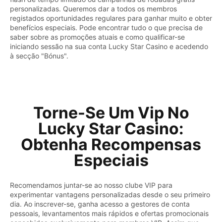
personalizadas. Queremos dar a todos os membros
registados oportunidades regulares para ganhar muito e obter
benefícios especiais. Pode encontrar tudo o que precisa de
saber sobre as promoções atuais e como qualificar-se
iniciando sessão na sua conta Lucky Star Casino e acedendo
à secção "Bónus".
Torne-Se Um Vip No
Lucky Star Casino:
Obtenha Recompensas
Especiais
Recomendamos juntar-se ao nosso clube VIP para
experimentar vantagens personalizadas desde o seu primeiro
dia. Ao inscrever-se, ganha acesso a gestores de conta
pessoais, levantamentos mais rápidos e ofertas promocionais