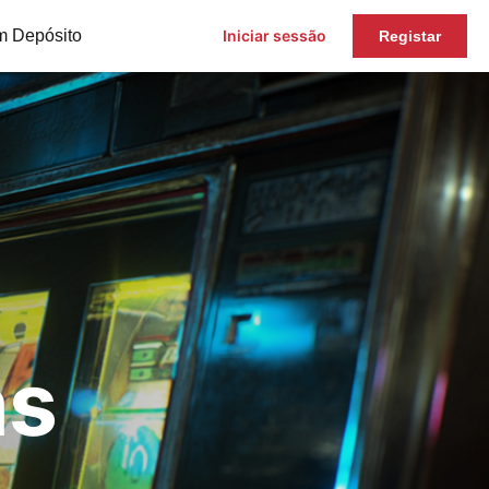
 Depósito
Iniciar sessão
Registar
as