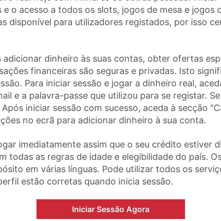
s e o acesso a todos os slots, jogos de mesa e jogos
s disponível para utilizadores registados, por isso c
 adicionar dinheiro às suas contas, obter ofertas espec
sações financeiras são seguras e privadas. Isto signi
o. Para iniciar sessão e jogar a dinheiro real, aceda
il e a palavra-passe que utilizou para se registar. S
. Após iniciar sessão com sucesso, aceda à secção "C
ções no ecrã para adicionar dinheiro à sua conta.
ogar imediatamente assim que o seu crédito estiver dis
todas as regras de idade e elegibilidade do país. O
ósito em várias línguas. Pode utilizar todos os serv
erfil estão corretas quando inicia sessão.
Iniciar Sessão Agora