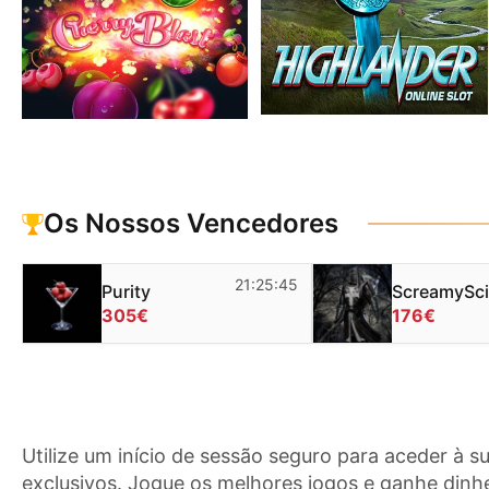
Os Nossos Vencedores
21:25:57
veteran
Purity
355€
305€
Utilize um início de sessão seguro para aceder à 
exclusivos. Jogue os melhores jogos e ganhe dinhei