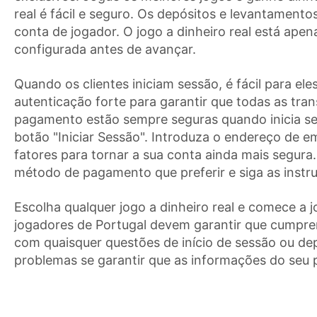
real é fácil e seguro. Os depósitos e levantamento
conta de jogador. O jogo a dinheiro real está apena
configurada antes de avançar.
Quando os clientes iniciam sessão, é fácil para eles
autenticação forte para garantir que todas as tran
pagamento estão sempre seguras quando inicia sessã
botão "Iniciar Sessão". Introduza o endereço de ema
fatores para tornar a sua conta ainda mais segura
método de pagamento que preferir e siga as instru
Escolha qualquer jogo a dinheiro real e comece a j
jogadores de Portugal devem garantir que cumprem 
com quaisquer questões de início de sessão ou dep
problemas se garantir que as informações do seu p