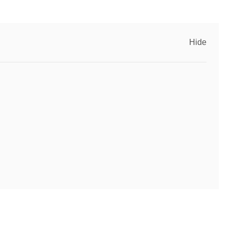
Hide
e Forma Segura E Responsável