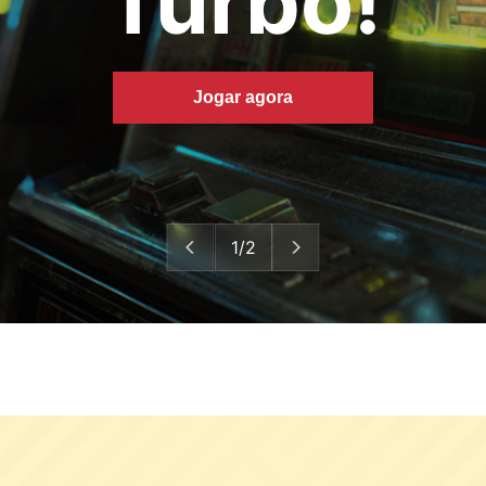
Turbo!
Jogar agora
1/2