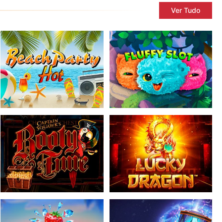
Ver Tudo
ra O Lucky Star Casino