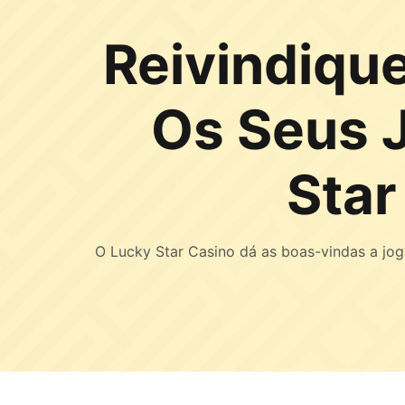
Reivindiqu
Os Seus 
Star
O Lucky Star Casino dá as boas-vindas a jo