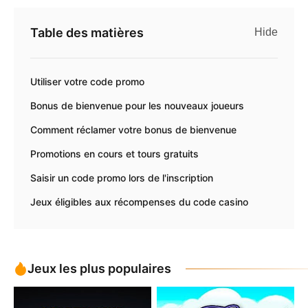
Table des matières
Hide
Utiliser votre code promo
Bonus de bienvenue pour les nouveaux joueurs
Comment réclamer votre bonus de bienvenue
Promotions en cours et tours gratuits
Saisir un code promo lors de l'inscription
Jeux éligibles aux récompenses du code casino
Options de dépôt pour un financement instantané
Stratégies de retrait rapide et délais de traitement
Jeux les plus populaires
Limites claires sur les dépôts, les retraits et les
versements de bonus