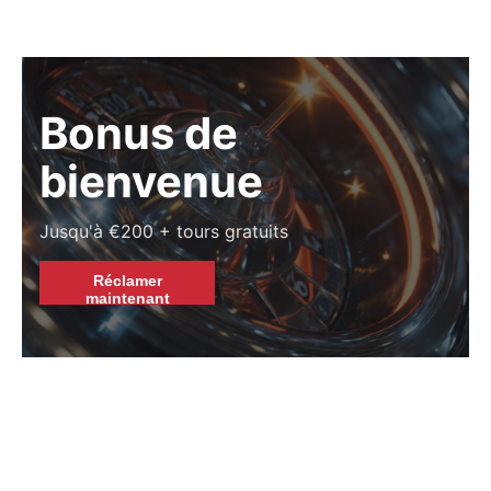
Bonus de
bienvenue
Jusqu'à €200 + tours gratuits
Réclamer
maintenant