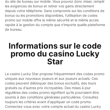
du site de bureau sur mobile. Vous pouvez donc miser, remplir
les exigences de bonus et retirer vos gains directement
depuis votre téléphone. Sans compromis sur les conditions de
bonus ou les promotions disponibles, l'utilisation de codes
promo sur mobile offre la même sécurité et le même accès
rapide à la gestion du compte que n'importe quelle plateforme
de bureau.
Informations sur le code
promo du casino Lucky
Star
Le casino Lucky Star propose fréquemment des codes promo
uniques aux nouveaux joueurs et aux joueurs actuels. Ces
codes peuvent débloquer des bonus exclusifs, des tours
gratuits ou d'autres prix incroyables. Des mises à jour
régulières des codes promo signifient qu'ils pourraient être
soumis à des conditions générales particulières. Consultez
toujours les critères avant d'appliquer un code promo.
Connectez-vous avec votre compte actuel du casino Lucky