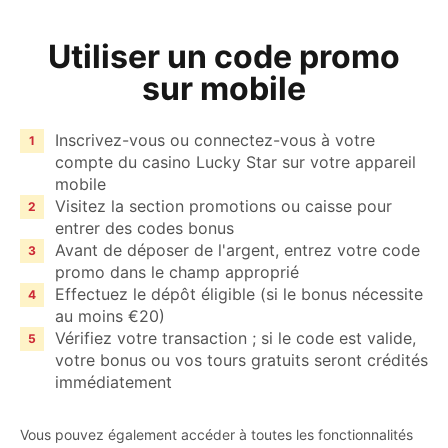
Utiliser un code promo
sur mobile
Inscrivez-vous ou connectez-vous à votre
compte du casino Lucky Star sur votre appareil
mobile
Visitez la section promotions ou caisse pour
entrer des codes bonus
Avant de déposer de l'argent, entrez votre code
promo dans le champ approprié
Effectuez le dépôt éligible (si le bonus nécessite
au moins €20)
Vérifiez votre transaction ; si le code est valide,
votre bonus ou vos tours gratuits seront crédités
immédiatement
Vous pouvez également accéder à toutes les fonctionnalités