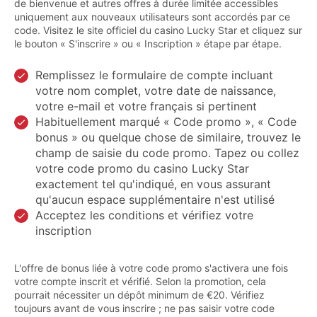
de bienvenue et autres offres à durée limitée accessibles
uniquement aux nouveaux utilisateurs sont accordés par ce
code. Visitez le site officiel du casino Lucky Star et cliquez sur
le bouton « S'inscrire » ou « Inscription » étape par étape.
Remplissez le formulaire de compte incluant
votre nom complet, votre date de naissance,
votre e-mail et votre français si pertinent
Habituellement marqué « Code promo », « Code
bonus » ou quelque chose de similaire, trouvez le
champ de saisie du code promo. Tapez ou collez
votre code promo du casino Lucky Star
exactement tel qu'indiqué, en vous assurant
qu'aucun espace supplémentaire n'est utilisé
Acceptez les conditions et vérifiez votre
inscription
L'offre de bonus liée à votre code promo s'activera une fois
votre compte inscrit et vérifié. Selon la promotion, cela
pourrait nécessiter un dépôt minimum de €20. Vérifiez
toujours avant de vous inscrire ; ne pas saisir votre code