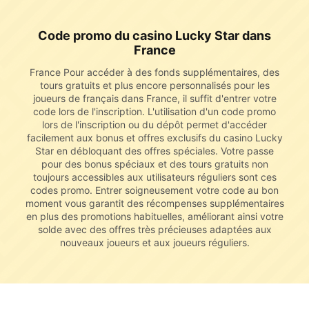
Code promo du casino Lucky Star dans
France
France Pour accéder à des fonds supplémentaires, des
tours gratuits et plus encore personnalisés pour les
joueurs de français dans France, il suffit d'entrer votre
code lors de l'inscription. L'utilisation d'un code promo
lors de l'inscription ou du dépôt permet d'accéder
facilement aux bonus et offres exclusifs du casino Lucky
Star en débloquant des offres spéciales. Votre passe
pour des bonus spéciaux et des tours gratuits non
toujours accessibles aux utilisateurs réguliers sont ces
codes promo. Entrer soigneusement votre code au bon
moment vous garantit des récompenses supplémentaires
en plus des promotions habituelles, améliorant ainsi votre
solde avec des offres très précieuses adaptées aux
nouveaux joueurs et aux joueurs réguliers.