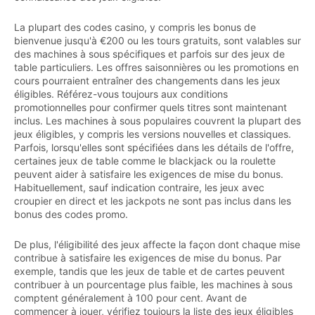
La plupart des codes casino, y compris les bonus de
bienvenue jusqu'à €200 ou les tours gratuits, sont valables sur
des machines à sous spécifiques et parfois sur des jeux de
table particuliers. Les offres saisonnières ou les promotions en
cours pourraient entraîner des changements dans les jeux
éligibles. Référez-vous toujours aux conditions
promotionnelles pour confirmer quels titres sont maintenant
inclus. Les machines à sous populaires couvrent la plupart des
jeux éligibles, y compris les versions nouvelles et classiques.
Parfois, lorsqu'elles sont spécifiées dans les détails de l'offre,
certaines jeux de table comme le blackjack ou la roulette
peuvent aider à satisfaire les exigences de mise du bonus.
Habituellement, sauf indication contraire, les jeux avec
croupier en direct et les jackpots ne sont pas inclus dans les
bonus des codes promo.
De plus, l'éligibilité des jeux affecte la façon dont chaque mise
contribue à satisfaire les exigences de mise du bonus. Par
exemple, tandis que les jeux de table et de cartes peuvent
contribuer à un pourcentage plus faible, les machines à sous
comptent généralement à 100 pour cent. Avant de
commencer à jouer, vérifiez toujours la liste des jeux éligibles