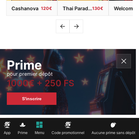
Cashanova
Thai Paradise
W
120€
130€
Prime
FAQ
pour premier dépôt
1000€ + 250 FS
Comment puis-je faire appliquer le
S'inscrire
code promo du casino Lucky Star
sur mon dépôt initial ?
Quelles sont les exigences de mise
App
Prime
Code promotionnel
Aucune prime sans dépôt
Menu
du bonus du casino Lucky Star ?