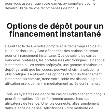
pour vous assurer que votre gameplay comptera pour le
déverrouillage de vos récompenses de bonus.
Options de dépôt pour un
financement instantané
L'ajout facile de € à votre compte et le démarrage rapide du
jeu au casino Lucky Star dépendent des options de dépôt
pour un financement instantané. Que ce soient les cartes
bancaires préférées, les portefeuilles électroniques, la banque
instantanée ou les codes prépayés, une gamme d'options de
dépôt garantit que les joueurs peuvent choisir la solution la
plus pratique. La plupart des options offrent un financement
instantané du compte, donc votre solde est disponible pour
utilisation pratiquement immédiatement après confirmation.
Tous les systèmes de dépôt du casino Lucky Star sont conçus
pour être rapides, sûrs et facilement accessibles aux
utilisateurs de France. Une fois connecté, allez simplement
dans la zone de caisse, sélectionnez votre méthode de