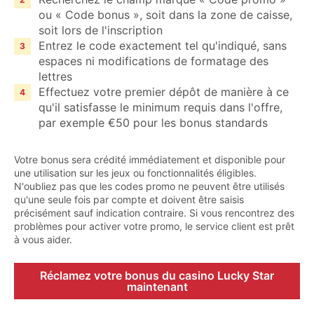
ou « Code bonus », soit dans la zone de caisse,
soit lors de l'inscription
Entrez le code exactement tel qu'indiqué, sans
espaces ni modifications de formatage des
lettres
Effectuez votre premier dépôt de manière à ce
qu'il satisfasse le minimum requis dans l'offre,
par exemple €50 pour les bonus standards
Votre bonus sera crédité immédiatement et disponible pour
une utilisation sur les jeux ou fonctionnalités éligibles.
N'oubliez pas que les codes promo ne peuvent être utilisés
qu'une seule fois par compte et doivent être saisis
précisément sauf indication contraire. Si vous rencontrez des
problèmes pour activer votre promo, le service client est prêt
à vous aider.
Réclamez votre bonus du casino Lucky Star
maintenant