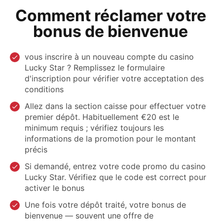
Comment réclamer votre
bonus de bienvenue
vous inscrire à un nouveau compte du casino
Lucky Star ? Remplissez le formulaire
d'inscription pour vérifier votre acceptation des
conditions
Allez dans la section caisse pour effectuer votre
premier dépôt. Habituellement €20 est le
minimum requis ; vérifiez toujours les
informations de la promotion pour le montant
précis
Si demandé, entrez votre code promo du casino
Lucky Star. Vérifiez que le code est correct pour
activer le bonus
Une fois votre dépôt traité, votre bonus de
bienvenue — souvent une offre de