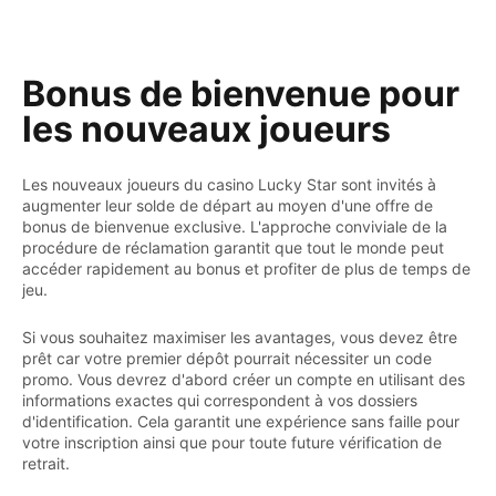
Bonus de bienvenue pour
les nouveaux joueurs
Les nouveaux joueurs du casino Lucky Star sont invités à
augmenter leur solde de départ au moyen d'une offre de
bonus de bienvenue exclusive. L'approche conviviale de la
procédure de réclamation garantit que tout le monde peut
accéder rapidement au bonus et profiter de plus de temps de
jeu.
Si vous souhaitez maximiser les avantages, vous devez être
prêt car votre premier dépôt pourrait nécessiter un code
promo. Vous devrez d'abord créer un compte en utilisant des
informations exactes qui correspondent à vos dossiers
d'identification. Cela garantit une expérience sans faille pour
votre inscription ainsi que pour toute future vérification de
retrait.