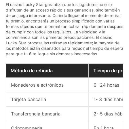
El casino Lucky Star garantiza que los jugadores no solo
disfruten de un acceso rápido a sus ganancias, sino también
de un juego interesante. Cuando llegue el momento de retirar
tu premio, encontrarás un proceso simplificado con varias
formas rápidas que te permitirán cobrar rápidamente después
de cumplir con todos los requisitos. La velocidad y la
conveniencia son las primeras preocupaciones. El casino
Lucky Star procesa las retiradas rápidamente; la mayoría de
los métodos están diseñados para reducir el tiempo de espera
para que tu € te llegue sin demoras innecesarias.
Método de retirada
Tiempo de proc
Monederos electrónicos
0- 24 horas
Tarjeta bancaria
1- 3 días hábiles
Transferencia bancaria
2- 5 días hábile
Criptomoneda
En 1 hora