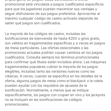
promocional está vinculada a juegos cualificados específicos
para que los jugadores puedan maximizar sus ventajas y
seguir disfrutando de sus juegos preferidos. Aprovechar al
máximo cualquier código de casino activado depende de
saber qué juegos son cualificados.
La mayoría de los códigos de casino, incluidas las
bonificaciones de bienvenida de hasta €200 o giros gratis,
son válidos en tragamonedas específicas y a veces en juegos
de mesa particulares. Las ofertas estacionales o las
promociones actuales podrían causar cambios en los juegos
cualificados. Consulta siempre los términos promocionales
para confirmar qué títulos están incluidos ahora. Las máquinas
tragamonedas populares cubren la mayoría de los juegos
elegibles, incluidas tanto las versiones nuevas como las
clásicas. A veces, cuando se especifica en los detalles de la
oferta, algunos juegos de mesa como el blackjack o la ruleta
pueden ayudar con los requisitos de apuesta de la
bonificación. Normalmente, a menos que se indique
específicamente, los juegos con crupier en vivo y los jackpots
no se incluyen en las bonificaciones de códigos
promocionales.