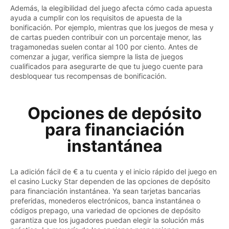
Además, la elegibilidad del juego afecta cómo cada apuesta
ayuda a cumplir con los requisitos de apuesta de la
bonificación. Por ejemplo, mientras que los juegos de mesa y
de cartas pueden contribuir con un porcentaje menor, las
tragamonedas suelen contar al 100 por ciento. Antes de
comenzar a jugar, verifica siempre la lista de juegos
cualificados para asegurarte de que tu juego cuente para
desbloquear tus recompensas de bonificación.
Opciones de depósito
para financiación
instantánea
La adición fácil de € a tu cuenta y el inicio rápido del juego en
el casino Lucky Star dependen de las opciones de depósito
para financiación instantánea. Ya sean tarjetas bancarias
preferidas, monederos electrónicos, banca instantánea o
códigos prepago, una variedad de opciones de depósito
garantiza que los jugadores puedan elegir la solución más