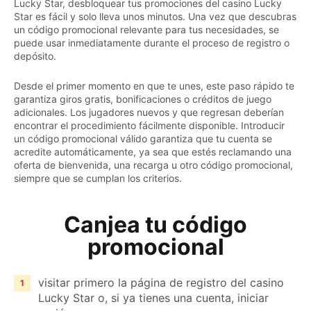
Lucky Star, desbloquear tus promociones del casino Lucky
Star es fácil y solo lleva unos minutos. Una vez que descubras
un código promocional relevante para tus necesidades, se
puede usar inmediatamente durante el proceso de registro o
depósito.
Desde el primer momento en que te unes, este paso rápido te
garantiza giros gratis, bonificaciones o créditos de juego
adicionales. Los jugadores nuevos y que regresan deberían
encontrar el procedimiento fácilmente disponible. Introducir
un código promocional válido garantiza que tu cuenta se
acredite automáticamente, ya sea que estés reclamando una
oferta de bienvenida, una recarga u otro código promocional,
siempre que se cumplan los criterios.
Canjea tu código
promocional
visitar primero la página de registro del casino
Lucky Star o, si ya tienes una cuenta, iniciar