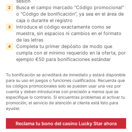
sesión
Busca el campo marcado "Código promocional"
o "Código de bonificación", ya sea en el área de
caja o durante el registro
Introduce el código exactamente como se
muestra, sin espacios ni cambios en el formato
de las letras
Completa tu primer depósito de modo que
cumpla con el mínimo requerido en la oferta, por
ejemplo €50 para bonificaciones estándar
Tu bonificación se acreditará de inmediato y estará disponible
para su uso en juegos o funciones cualificados. Recuerda que
los códigos promocionales solo se pueden usar una vez por
cuenta y deben introducirse con precisión a menos que se
especifique lo contrario. Si encuentras problemas al activar tu
promoción, el servicio de atención al cliente está listo para
ayudar.
Reclama tu bono del casino Lucky Star ahora