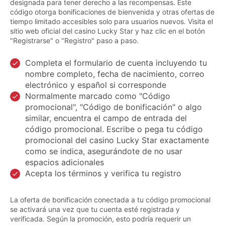
designada para tener derecho a las recompensas. Este
código otorga bonificaciones de bienvenida y otras ofertas de
tiempo limitado accesibles solo para usuarios nuevos. Visita el
sitio web oficial del casino Lucky Star y haz clic en el botón
"Registrarse" o "Registro" paso a paso.
Completa el formulario de cuenta incluyendo tu
nombre completo, fecha de nacimiento, correo
electrónico y español si corresponde
Normalmente marcado como "Código
promocional", "Código de bonificación" o algo
similar, encuentra el campo de entrada del
código promocional. Escribe o pega tu código
promocional del casino Lucky Star exactamente
como se indica, asegurándote de no usar
espacios adicionales
Acepta los términos y verifica tu registro
La oferta de bonificación conectada a tu código promocional
se activará una vez que tu cuenta esté registrada y
verificada. Según la promoción, esto podría requerir un