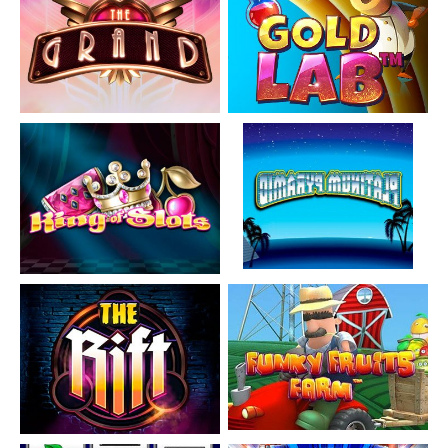
bonificaciones
Canjear un código promocional en el móvil
Información del código promocional del casino Lucky
Star