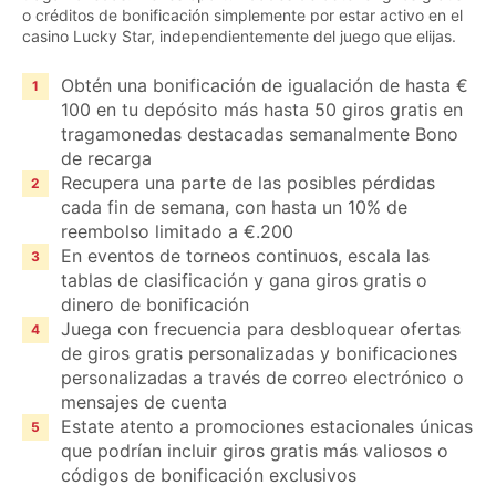
o créditos de bonificación simplemente por estar activo en el
casino Lucky Star, independientemente del juego que elijas.
Obtén una bonificación de igualación de hasta €
100 en tu depósito más hasta 50 giros gratis en
tragamonedas destacadas semanalmente Bono
de recarga
Recupera una parte de las posibles pérdidas
cada fin de semana, con hasta un 10% de
reembolso limitado a €.200
En eventos de torneos continuos, escala las
tablas de clasificación y gana giros gratis o
dinero de bonificación
Juega con frecuencia para desbloquear ofertas
de giros gratis personalizadas y bonificaciones
personalizadas a través de correo electrónico o
mensajes de cuenta
Estate atento a promociones estacionales únicas
que podrían incluir giros gratis más valiosos o
códigos de bonificación exclusivos