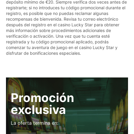
depósito mínimo de €20. Siempre verifica dos veces antes de
registrarte; si no introduces tu código promocional durante el
registro, es posible que no puedas reclamar algunas
recompensas de bienvenida. Revisa tu correo electrónico
después del registro en el casino Lucky Star para obtener
más información sobre procedimientos adicionales de
verificación o activación. Una vez que tu cuenta esté
registrada y tu código promocional aplicado, podrás
comenzar tu aventura de juego en el casino Lucky Star y
disfrutar de bonificaciones especiales.
Promoción
exclusiva
La oferta termina en: