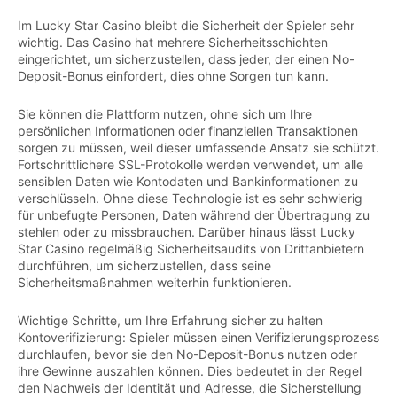
Im Lucky Star Casino bleibt die Sicherheit der Spieler sehr
wichtig. Das Casino hat mehrere Sicherheitsschichten
eingerichtet, um sicherzustellen, dass jeder, der einen No-
Deposit-Bonus einfordert, dies ohne Sorgen tun kann.
Sie können die Plattform nutzen, ohne sich um Ihre
persönlichen Informationen oder finanziellen Transaktionen
sorgen zu müssen, weil dieser umfassende Ansatz sie schützt.
Fortschrittlichere SSL-Protokolle werden verwendet, um alle
sensiblen Daten wie Kontodaten und Bankinformationen zu
verschlüsseln. Ohne diese Technologie ist es sehr schwierig
für unbefugte Personen, Daten während der Übertragung zu
stehlen oder zu missbrauchen. Darüber hinaus lässt Lucky
Star Casino regelmäßig Sicherheitsaudits von Drittanbietern
durchführen, um sicherzustellen, dass seine
Sicherheitsmaßnahmen weiterhin funktionieren.
Wichtige Schritte, um Ihre Erfahrung sicher zu halten
Kontoverifizierung: Spieler müssen einen Verifizierungsprozess
durchlaufen, bevor sie den No-Deposit-Bonus nutzen oder
ihre Gewinne auszahlen können. Dies bedeutet in der Regel
den Nachweis der Identität und Adresse, die Sicherstellung