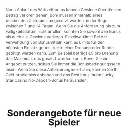
Nach Ablauf des Wettzeitraums können Gewinne über diesem
Betrag verloren gehen. Boni müssen innerhalb eines
bestimmten Zeitraums umgesetzt werden, in der Regel
zwischen 7 und 14 Tagen. Wenn Sie die Anforderung bis zum
Fälligkeitsdatum nicht erfüllen, könnten Sie sowohl den Bonus
als auch alle Gewinne verlieren. Einzelwettlimit: Bei der
Verwendung von Bonusmitteln kann es Limits für den
höchsten Einsatz geben, der in einer Drehung oder Runde
getätigt werden kann. Zum Beispiel beträgt €5 pro Drehung
das Maximum, das gesetzt werden kann. Bevor Sie ein
Angebot nutzen, sollten Sie immer die Bonusbedingungsseite
lesen. Wenn Sie diese Anforderungen erfüllen, können Sie Ihr
Geld problemlos abheben und das Beste aus Ihrem Lucky
Star Casino No-Deposit-Bonus herausholen.
Sonderangebote für neue
Spieler