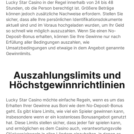
Lucky Star Casino in der Regel innerhalb von 24 bis 48
Stunden, ob die Person berechtigt ist. Größere Beträge
können jedoch zusätzliche Nachweise erfordern. Stellen Sie
sicher, dass alle Ihre persönlichen Identifikationsdokumente
aktuell sind und im Voraus hochgeladen wurden, um Ihr Geld
so schnell wie möglich auszuzahlen. Wenn Sie einen No-
Deposit-Bonus erhalten, können Sie Ihre Gewinne nur nach
Erfüllung aller Bedingungen auszahlen, wie
Umsatzbedingungen und etwaige in dem Angebot genannte
Gewinnlimits.
Auszahlungslimits und
Höchstgewinnrichtlinien
Lucky Star Casino möchte einfache Regeln, wenn es um das
Erhalten Ihrer Gewinne aus Boni wie dem No-Deposit-Bonus
geht. Es gibt klare Limits, wie viel ein Spieler gewinnen kann,
insbesondere wenn er ein kostenloses Bonusangebot genutzt
hat. Diese Limits stellen sicher, dass jeder fair spielen kann,
und ermöglichen es dem Casino auch, verantwortungsvolle
Glücksspielregeln in allen Ländern einzuhalten, in denen es