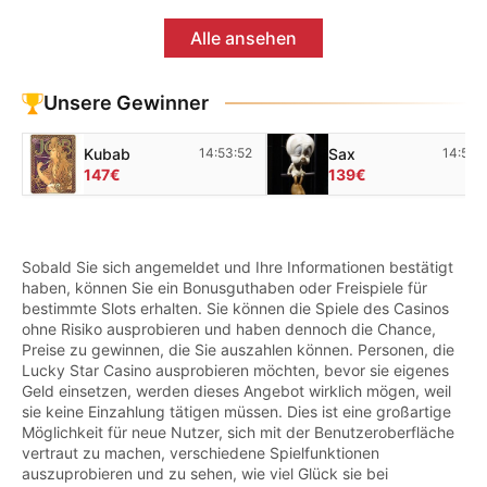
Alle ansehen
Unsere Gewinner
Kubab
14:53:52
Sax
14:53:
147€
139€
Sobald Sie sich angemeldet und Ihre Informationen bestätigt
haben, können Sie ein Bonusguthaben oder Freispiele für
bestimmte Slots erhalten. Sie können die Spiele des Casinos
ohne Risiko ausprobieren und haben dennoch die Chance,
Preise zu gewinnen, die Sie auszahlen können. Personen, die
Lucky Star Casino ausprobieren möchten, bevor sie eigenes
Geld einsetzen, werden dieses Angebot wirklich mögen, weil
sie keine Einzahlung tätigen müssen. Dies ist eine großartige
Möglichkeit für neue Nutzer, sich mit der Benutzeroberfläche
vertraut zu machen, verschiedene Spielfunktionen
auszuprobieren und zu sehen, wie viel Glück sie bei