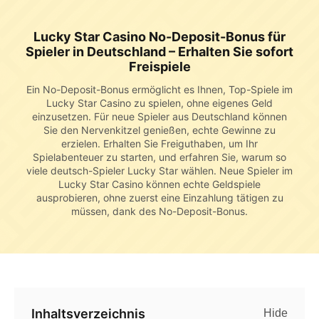
Lucky Star Casino No-Deposit-Bonus für
Spieler in Deutschland – Erhalten Sie sofort
Freispiele
Ein No-Deposit-Bonus ermöglicht es Ihnen, Top-Spiele im
Lucky Star Casino zu spielen, ohne eigenes Geld
einzusetzen. Für neue Spieler aus Deutschland können
Sie den Nervenkitzel genießen, echte Gewinne zu
erzielen. Erhalten Sie Freiguthaben, um Ihr
Spielabenteuer zu starten, und erfahren Sie, warum so
viele deutsch-Spieler Lucky Star wählen. Neue Spieler im
Lucky Star Casino können echte Geldspiele
ausprobieren, ohne zuerst eine Einzahlung tätigen zu
müssen, dank des No-Deposit-Bonus.
Inhaltsverzeichnis
Hide