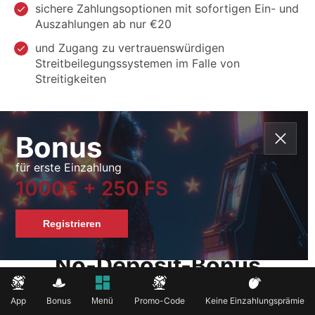
sichere Zahlungsoptionen mit sofortigen Ein- und
Auszahlungen ab nur €20
und Zugang zu vertrauenswürdigen
Streitbeilegungssystemen im Falle von
Streitigkeiten
Lucky Star Casino begrüßt Spieler aus Deutschland, aber sie
müssen alle lokalen Gesetze und Altersgrenzen einhalten. Es
Bonus
ist sicher, die No-Deposit-Boni des Casinos und alle anderen
Funktionen zu nutzen, weil es sich der Einhaltung von
für erste Einzahlung
Glücksspielgesetzen widmet.
1000€ + 250 FS
Erfahren Sie mehr über
Registrieren
den Lucky Star Casino
No-Deposit-Bonus
Der Lucky Star Casino No-Deposit-Bonus ermöglicht es neuen
App
Bonus
Promo-Code
Keine Einzahlungsprämie
Menü
Spielern, Casino-Spiele risikofrei auszuprobieren. Dieses