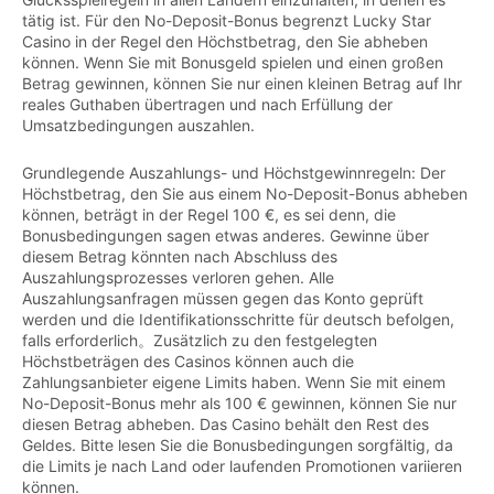
tätig ist. Für den No-Deposit-Bonus begrenzt Lucky Star
Casino in der Regel den Höchstbetrag, den Sie abheben
können. Wenn Sie mit Bonusgeld spielen und einen großen
Betrag gewinnen, können Sie nur einen kleinen Betrag auf Ihr
reales Guthaben übertragen und nach Erfüllung der
Umsatzbedingungen auszahlen.
Grundlegende Auszahlungs- und Höchstgewinnregeln: Der
Höchstbetrag, den Sie aus einem No-Deposit-Bonus abheben
können, beträgt in der Regel 100 €, es sei denn, die
Bonusbedingungen sagen etwas anderes. Gewinne über
diesem Betrag könnten nach Abschluss des
Auszahlungsprozesses verloren gehen. Alle
Auszahlungsanfragen müssen gegen das Konto geprüft
werden und die Identifikationsschritte für deutsch befolgen,
falls erforderlich。Zusätzlich zu den festgelegten
Höchstbeträgen des Casinos können auch die
Zahlungsanbieter eigene Limits haben. Wenn Sie mit einem
No-Deposit-Bonus mehr als 100 € gewinnen, können Sie nur
diesen Betrag abheben. Das Casino behält den Rest des
Geldes. Bitte lesen Sie die Bonusbedingungen sorgfältig, da
die Limits je nach Land oder laufenden Promotionen variieren
können.