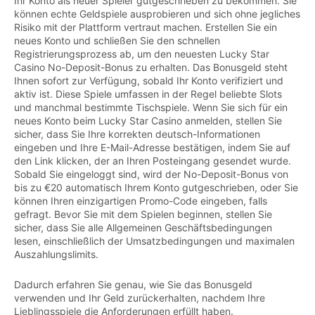
Ihr Konto als neuer Spieler gutgeschrieben zu bekommen. Sie
können echte Geldspiele ausprobieren und sich ohne jegliches
Risiko mit der Plattform vertraut machen. Erstellen Sie ein
neues Konto und schließen Sie den schnellen
Registrierungsprozess ab, um den neuesten Lucky Star
Casino No-Deposit-Bonus zu erhalten. Das Bonusgeld steht
Ihnen sofort zur Verfügung, sobald Ihr Konto verifiziert und
aktiv ist. Diese Spiele umfassen in der Regel beliebte Slots
und manchmal bestimmte Tischspiele. Wenn Sie sich für ein
neues Konto beim Lucky Star Casino anmelden, stellen Sie
sicher, dass Sie Ihre korrekten deutsch-Informationen
eingeben und Ihre E-Mail-Adresse bestätigen, indem Sie auf
den Link klicken, der an Ihren Posteingang gesendet wurde.
Sobald Sie eingeloggt sind, wird der No-Deposit-Bonus von
bis zu €20 automatisch Ihrem Konto gutgeschrieben, oder Sie
können Ihren einzigartigen Promo-Code eingeben, falls
gefragt. Bevor Sie mit dem Spielen beginnen, stellen Sie
sicher, dass Sie alle Allgemeinen Geschäftsbedingungen
lesen, einschließlich der Umsatzbedingungen und maximalen
Auszahlungslimits.
Dadurch erfahren Sie genau, wie Sie das Bonusgeld
verwenden und Ihr Geld zurückerhalten, nachdem Ihre
Lieblingsspiele die Anforderungen erfüllt haben.