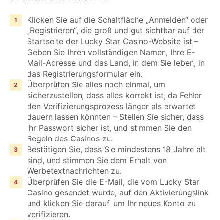
Klicken Sie auf die Schaltfläche „Anmelden“ oder
„Registrieren“, die groß und gut sichtbar auf der
Startseite der Lucky Star Casino-Website ist –
Geben Sie Ihren vollständigen Namen, Ihre E-
Mail-Adresse und das Land, in dem Sie leben, in
das Registrierungsformular ein.
Überprüfen Sie alles noch einmal, um
sicherzustellen, dass alles korrekt ist, da Fehler
den Verifizierungsprozess länger als erwartet
dauern lassen könnten – Stellen Sie sicher, dass
Ihr Passwort sicher ist, und stimmen Sie den
Regeln des Casinos zu.
Bestätigen Sie, dass Sie mindestens 18 Jahre alt
sind, und stimmen Sie dem Erhalt von
Werbetextnachrichten zu.
Überprüfen Sie die E-Mail, die vom Lucky Star
Casino gesendet wurde, auf den Aktivierungslink
und klicken Sie darauf, um Ihr neues Konto zu
verifizieren.