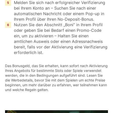
Melden Sie sich nach erfolgreicher Verifizierung
bei Ihrem Konto an – Suchen Sie nach einer
automatischen Nachricht oder einem Pop-up in
Ihrem Profil über Ihren No-Deposit-Bonus.
Nutzen Sie den Abschnitt „Boni“ in Ihrem Profil
oder geben Sie bei Bedarf einen Promo-Code
ein, um zu aktivieren – Halten Sie einen
amtlichen Ausweis oder einen Adressnachweis
bereit, falls vor der Aktivierung eine Verifizierung
erforderlich ist.
Das Bonusgeld, das Sie erhalten, kann sofort nach Aktivierung
Ihres Angebots für bestimmte Slots oder Spiele verwendet
werden, die in den Bedingungen aufgeführt sind. Lesen Sie
die Werbedetails, bevor Sie mit dem Spielen um echte Preise
beginnen, um mehr darüber zu erfahren, wer teilnehmen kann
und welche Regeln gelten.