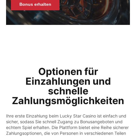
Bonus erhalten
Optionen für
Einzahlungen und
schnelle
Zahlungsmöglichkeiten
Ihre erste Einzahlung beim Lucky Star Casino ist einfach und
sicher, sodass Sie schnell Zugang zu Bonusangeboten und
echtem Spiel erhalten. Die Plattform bietet eine Reihe sicherer
Zahlungsoptionen, die von Personen in verschiedenen Teilen