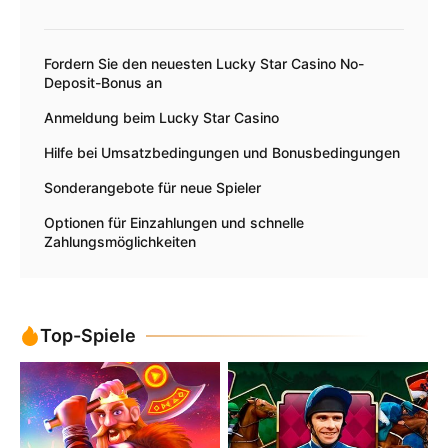
Fordern Sie den neuesten Lucky Star Casino No-
Deposit-Bonus an
Anmeldung beim Lucky Star Casino
Hilfe bei Umsatzbedingungen und Bonusbedingungen
Sonderangebote für neue Spieler
Optionen für Einzahlungen und schnelle
Zahlungsmöglichkeiten
Verschiedene Möglichkeiten, Geld beim Lucky Star
Casino einzuzahlen
Der Prozess zur Auszahlung Ihrer Gewinne vom
Top-Spiele
Lucky Star Casino
Auszahlungslimits und Höchstgewinnrichtlinien
No-Deposit-Bonus Mobile Casino-Erlebnis