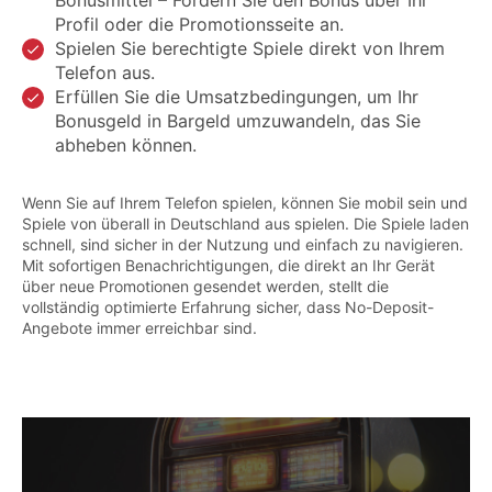
Profil oder die Promotionsseite an.
Spielen Sie berechtigte Spiele direkt von Ihrem
Telefon aus.
Erfüllen Sie die Umsatzbedingungen, um Ihr
Bonusgeld in Bargeld umzuwandeln, das Sie
abheben können.
Wenn Sie auf Ihrem Telefon spielen, können Sie mobil sein und
Spiele von überall in Deutschland aus spielen. Die Spiele laden
schnell, sind sicher in der Nutzung und einfach zu navigieren.
Mit sofortigen Benachrichtigungen, die direkt an Ihr Gerät
über neue Promotionen gesendet werden, stellt die
vollständig optimierte Erfahrung sicher, dass No-Deposit-
Angebote immer erreichbar sind.