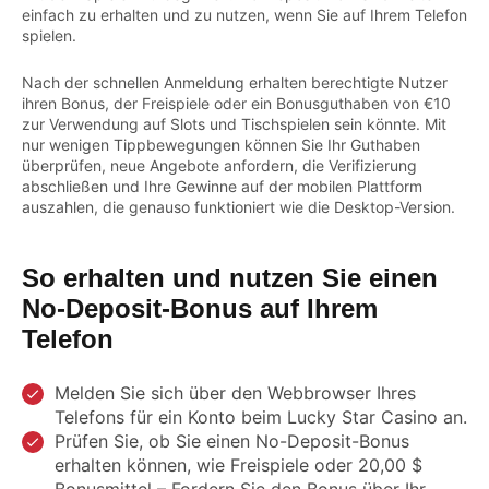
einfach zu erhalten und zu nutzen, wenn Sie auf Ihrem Telefon
spielen.
Nach der schnellen Anmeldung erhalten berechtigte Nutzer
ihren Bonus, der Freispiele oder ein Bonusguthaben von €10
zur Verwendung auf Slots und Tischspielen sein könnte. Mit
nur wenigen Tippbewegungen können Sie Ihr Guthaben
überprüfen, neue Angebote anfordern, die Verifizierung
abschließen und Ihre Gewinne auf der mobilen Plattform
auszahlen, die genauso funktioniert wie die Desktop-Version.
So erhalten und nutzen Sie einen
No-Deposit-Bonus auf Ihrem
Telefon
Melden Sie sich über den Webbrowser Ihres
Telefons für ein Konto beim Lucky Star Casino an.
Prüfen Sie, ob Sie einen No-Deposit-Bonus
erhalten können, wie Freispiele oder 20,00 $
Bonusmittel – Fordern Sie den Bonus über Ihr