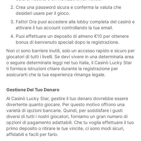
Crea una password sicura e conferma la valuta che
desideri usare per il gioco.
Fatto! Ora puoi accedere alla lobby completa del casinò e
attivare il tuo account controllando la tua email.
Puoi effettuare un deposito di almeno €10 per ottenere
bonus di benvenuto speciali dopo la registrazione.
Non ci sono barriere inutili, solo un accesso rapido e sicuro per
giocatori di tutti i livelli. Se devi vivere in una determinata area
o seguire determinate leggi nel tuo Italia, il Casinò Lucky Star
ti fornisce istruzioni chiare durante la registrazione per
assicurarti che la tua esperienza rimanga legale.
Gestione Del Tuo Denaro
Al Casinò Lucky Star, gestire il tuo denaro dovrebbe essere
divertente quanto giocare. Per questo motivo offrono una
varietà di opzioni bancarie. Quindi, per soddisfare i gusti
diversi di tutti i nostri giocatori, forniamo un gran numero di
opzioni di pagamento adattabili. Che tu voglia effettuare il tuo
primo deposito o ritirare le tue vincite, ci sono modi sicuri,
affidabili e facili per farlo.