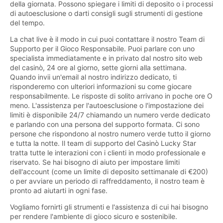
della giornata. Possono spiegare i limiti di deposito o i processi
di autoesclusione o darti consigli sugli strumenti di gestione
del tempo.
La chat live è il modo in cui puoi contattare il nostro Team di
Supporto per il Gioco Responsabile. Puoi parlare con uno
specialista immediatamente e in privato dal nostro sito web
del casinò, 24 ore al giorno, sette giorni alla settimana.
Quando invii un'email al nostro indirizzo dedicato, ti
risponderemo con ulteriori informazioni su come giocare
responsabilmente. Le risposte di solito arrivano in poche ore O
meno. L'assistenza per l'autoesclusione o l'impostazione dei
limiti è disponibile 24/7 chiamando un numero verde dedicato
e parlando con una persona del supporto formata. Ci sono
persone che rispondono al nostro numero verde tutto il giorno
e tutta la notte. Il team di supporto del Casinò Lucky Star
tratta tutte le interazioni con i clienti in modo professionale e
riservato. Se hai bisogno di aiuto per impostare limiti
dell'account (come un limite di deposito settimanale di €200)
o per avviare un periodo di raffreddamento, il nostro team è
pronto ad aiutarti in ogni fase.
Vogliamo fornirti gli strumenti e l'assistenza di cui hai bisogno
per rendere l'ambiente di gioco sicuro e sostenibile.