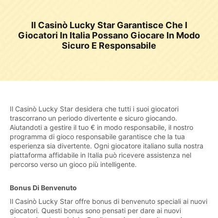
Il Casinò Lucky Star Garantisce Che I
Giocatori In Italia Possano Giocare In Modo
Sicuro E Responsabile
Il Casinò Lucky Star desidera che tutti i suoi giocatori
trascorrano un periodo divertente e sicuro giocando.
Aiutandoti a gestire il tuo € in modo responsabile, il nostro
programma di gioco responsabile garantisce che la tua
esperienza sia divertente. Ogni giocatore italiano sulla nostra
piattaforma affidabile in Italia può ricevere assistenza nel
percorso verso un gioco più intelligente.
Bonus Di Benvenuto
Il Casinò Lucky Star offre bonus di benvenuto speciali ai nuovi
giocatori. Questi bonus sono pensati per dare ai nuovi