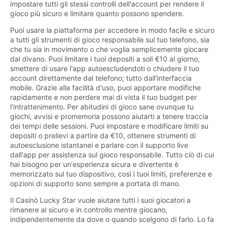
impostare tutti gli stessi controlli dell'account per rendere il
gioco più sicuro e limitare quanto possono spendere.
Puoi usare la piattaforma per accedere in modo facile e sicuro
a tutti gli strumenti di gioco responsabile sul tuo telefono, sia
che tu sia in movimento o che voglia semplicemente giocare
dal divano. Puoi limitare i tuoi depositi a soli €10 al giorno,
smettere di usare l'app autoescludendoti o chiudere il tuo
account direttamente dal telefono; tutto dall'interfaccia
mobile. Grazie alla facilità d'uso, puoi apportare modifiche
rapidamente e non perdere mai di vista il tuo budget per
l'intrattenimento. Per abitudini di gioco sane ovunque tu
giochi, avvisi e promemoria possono aiutarti a tenere traccia
dei tempi delle sessioni. Puoi impostare e modificare limiti su
depositi o prelievi a partire da €10, ottenere strumenti di
autoesclusione istantanei e parlare con il supporto live
dall'app per assistenza sul gioco responsabile. Tutto ciò di cui
hai bisogno per un'esperienza sicura e divertente è
memorizzato sul tuo dispositivo, così i tuoi limiti, preferenze e
opzioni di supporto sono sempre a portata di mano.
Il Casinò Lucky Star vuole aiutare tutti i suoi giocatori a
rimanere al sicuro e in controllo mentre giocano,
indipendentemente da dove o quando scelgono di farlo. Lo fa