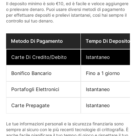
Il deposito minimo è solo €10, ed è facile e veloce aggiungere
o prelevare denaro. Puoi usare diversi metodi di pagamento
per effettuare depositi e prelievi istantanei, così hai sempre il
controllo sul tuo denaro.
Metodo Di Pagamento
Tempo Di Deposito
Carte Di Credito/Debito
Istantaneo
Bonifico Bancario
Fino a 1 giorno
Portafogli Elettronici
Istantaneo
Carte Prepagate
Istantaneo
Le tue informazioni personali e la sicurezza finanziaria sono
sempre al sicuro con le più recenti tecnologie di crittografia. È
anche facile pianificare il tuo tempo di gioco e rispettare il tuo