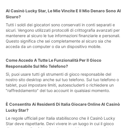
Al Casinò Lucky Star, Le Mie Vincite E Il Mio Denaro Sono Al
Sicuro?
Tutti i soldi dei giocatori sono conservati in conti separati e
sicuri. Vengono utilizzati protocolli di crittografia avanzati per
mantenere al sicuro le tue informazioni finanziarie e personali.
Questo significa che sei completamente al sicuro sia che
acceda da un computer o da un dispositivo mobile.
Come Accedo A Tutte Le Funzionalità Per Il Gioco
Responsabile Sul Mio Telefono?
Sì, puoi usare tutti gli strumenti di gioco responsabile del
nostro sito desktop anche sul tuo telefono. Sul tuo telefono o
tablet, puoi impostare limiti, autoescluderti o richiedere un
"raffreddamento" del tuo account in qualsiasi momento.
È Consentito Ai Residenti Di Italia Giocare Online Al Casinò
Lucky Star?
Le regole ufficiali per Italia stabiliscono che il Casinò Lucky
Star deve rispettarle. Devi vivere in un luogo in cui il gioco